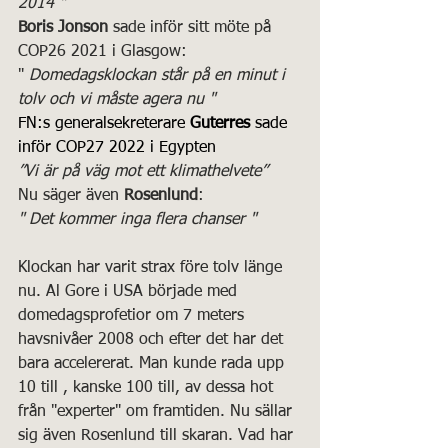
2014 "  
Boris Jonson
 sade inför sitt möte på 
COP26 2021 i Glasgow:
" 
Domedagsklockan står på en minut i 
tolv och vi måste agera nu "
FN:s generalsekreterare 
Guterres
 sade 
inför COP27 2022 i Egypten
”Vi är på väg mot ett klimathelvete”
Nu säger även 
Rosenlund
:
" Det kommer inga flera chanser "
Klockan har varit strax före tolv länge 
nu. Al Gore i USA började med 
domedagsprofetior om 7 meters 
havsnivåer 2008 och efter det har det 
bara accelererat. Man kunde rada upp 
10 till , kanske 100 till, av dessa hot 
från "experter" om framtiden. Nu sällar 
sig även Rosenlund till skaran. Vad har 