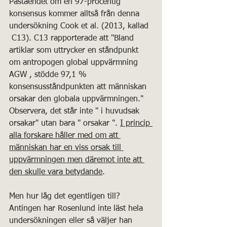
Påståendet om en 97-procentig 
konsensus kommer alltså från denna 
undersökning Cook et al. (2013, kallad 
 C13). C13 rapporterade att "Bland 
artiklar som uttrycker en ståndpunkt 
om antropogen global uppvärmning 
AGW , stödde 97,1 % 
konsensusståndpunkten att människan 
orsakar den globala uppvärmningen." 
Observera, det står inte " i huvudsak 
orsakar" utan bara " orsakar ". 
I princip 
alla forskare håller med om att 
människan har en viss orsak till 
uppvärmningen men däremot inte att 
den skulle vara betydande
.
Men hur låg det egentligen till? 
Antingen har Rosenlund inte läst hela 
undersökningen eller så väljer han 