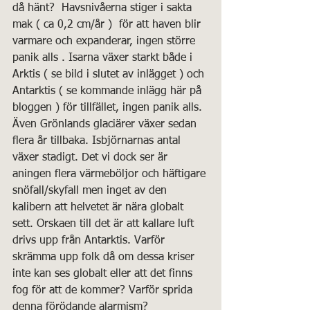
då hänt?  Havsnivåerna stiger i sakta 
mak ( ca 0,2 cm/år )  för att haven blir 
varmare och expanderar, ingen större 
panik alls . Isarna växer starkt både i 
Arktis ( se bild i slutet av inlägget ) och 
Antarktis ( se kommande inlägg här på 
bloggen ) för tillfället, ingen panik alls. 
Även Grönlands glaciärer växer sedan 
flera år tillbaka. Isbjörnarnas antal 
växer stadigt. Det vi dock ser är 
aningen flera värmeböljor och häftigare 
snöfall/skyfall men inget av den 
kalibern att helvetet är nära globalt 
sett. Orskaen till det är att kallare luft 
drivs upp från Antarktis. Varför 
skrämma upp folk då om dessa kriser 
inte kan ses globalt eller att det finns 
fog för att de kommer? Varför sprida 
denna förödande alarmism?  