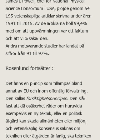
James L Powell, chef för National Physical 
Science Consortium i USA, plöjde genom 54 
195 vetenskapliga artiklar skrivna under åren 
1991 till 2015. Av de artiklarna höll 99,4% 
med om att uppvärmningen var ett faktum 
och att vi orsakar den.
Andra motsvarande studier har landat på 
siffror från 91 till 97%.
Rosenlund fortsätter :
Det finns en princip som tillämpas bland 
annat av EU och inom offentlig förvaltning. 
Den kallas 
försiktighetsprincipen
. Den slår 
fast att då osäkerhet råder om huruvida 
exempelvis en ny teknik, eller en politisk 
åtgärd kan skada allmänheten eller miljön, 
och vetenskaplig konsensus saknas om 
tekniken eller åtgärden är farlig, ska tekniken 