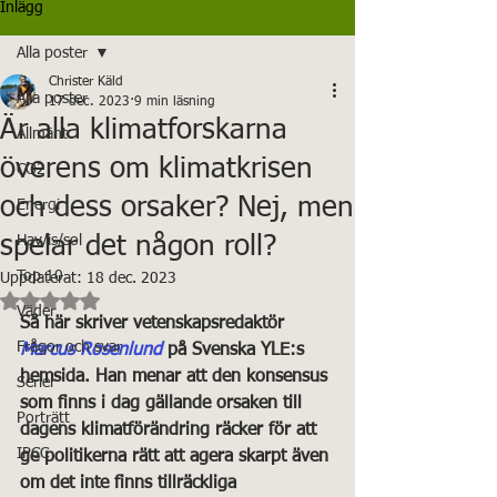
Inlägg
Alla poster
Christer Käld
Alla poster
17 dec. 2023
9 min läsning
Är alla klimatforskarna
Allmänt
överens om klimatkrisen
CO2
och dess orsaker? Nej, men
Energi
spelar det någon roll?
Hav/is/sol
Top 10
Uppdaterat:
18 dec. 2023
Betygsatt till NaN av 5 stjärnor.
Väder
Så här skriver vetenskapsredaktör 
Frågor och svar
Marcus Rosenlund
 på Svenska YLE:s 
hemsida. Han menar att den konsensus 
Serier
som finns i dag gällande orsaken till 
Porträtt
dagens klimatförändring räcker för att 
IPCC
ge politikerna rätt att agera skarpt även 
om det inte finns tillräckliga 