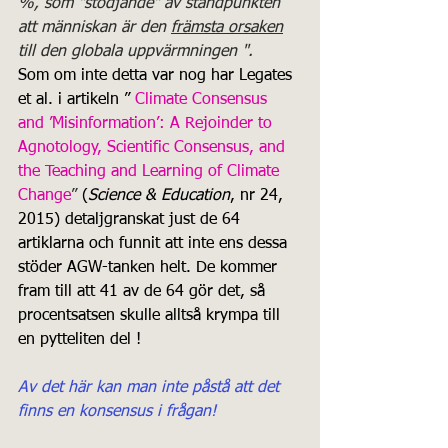
%, som "stödjande" av ståndpunkten 
att människan är den 
främsta orsaken
till den globala uppvärmningen ".
Som om inte detta var nog har Legates 
et al. i artikeln ”
Climate Consensus 
and ’Misinformation’: A Rejoinder to 
Agnotology, Scientific Consensus, and 
the Teaching and Learning of Climate 
Change
” 
(
Science & Education
, nr 24, 
2015) detaljgranskat just de 64 
artiklarna och funnit att inte ens dessa 
stöder AGW-tanken helt. De kommer 
fram till att 41 av de 64 gör det, så 
procentsatsen skulle alltså krympa till 
en pytteliten del !
Av det här kan man inte påstå att det 
finns en konsensus i frågan!