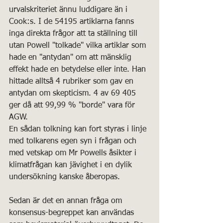
urvalskriteriet ännu luddigare än i 
Cook:s. I de 54195 artiklarna fanns 
inga direkta frågor att ta ställning till 
utan Powell "tolkade" vilka artiklar som 
hade en "antydan" om att mänsklig 
effekt hade en betydelse eller inte. Han 
hittade alltså 4 rubriker som gav en 
antydan om skepticism. 4 av 69 405 
ger då att 99,99 % "borde" vara för 
AGW. 
En sådan tolkning kan fort styras i linje 
med tolkarens egen syn i frågan och 
med vetskap om Mr Powells åsikter i 
klimatfrågan kan jävighet i en dylik 
undersökning kanske åberopas. 
Sedan är det en annan fråga om 
konsensus-begreppet kan användas 