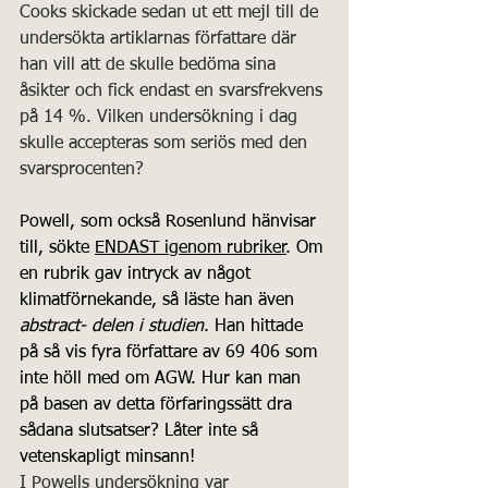
Cooks skickade sedan ut ett mejl till de 
undersökta artiklarnas författare där 
han vill att de skulle bedöma sina 
åsikter och fick endast en svarsfrekvens 
på 14 %. Vilken undersökning i dag 
skulle accepteras som seriös med den 
svarsprocenten?
Powell, som också Rosenlund hänvisar 
till, sökte 
ENDAST igenom rubriker
. Om 
en rubrik gav intryck av något 
klimatförnekande, så läste han även 
abstract- delen i studien
. Han hittade 
på så vis fyra författare av 69 406 som 
inte höll med om AGW. Hur kan man 
på basen av detta förfaringssätt dra 
sådana slutsatser? Låter inte så 
vetenskapligt minsann!
I Powells undersökning var 