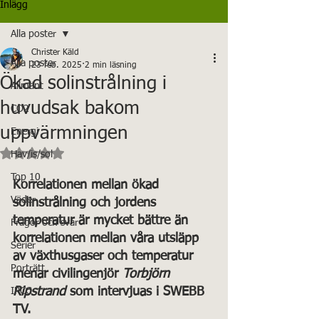
Inlägg
Alla poster
Christer Käld
Alla poster
23 feb. 2025
2 min läsning
Ökad solinstrålning i
Allmänt
huvudsak bakom
CO2
uppvärmningen
Energi
Betygsatt till NaN av 5 stjärnor.
Hav/is/sol
Top 10
Korrelationen mellan ökad 
Väder
solinstrålning och jordens 
temperatur är mycket bättre än 
Frågor och svar
korrelationen mellan våra utsläpp 
Serier
av växthusgaser och temperatur 
Porträtt
menar civilingenjör 
Torbjörn 
Ripstrand
 som intervjuas i SWEBB 
IPCC
TV.