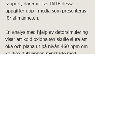
rapport, däremot tas INTE dessa 
uppgifter upp i media som presenteras 
för allmänheten.
En analys med hjälp av datorsimulering 
visar att koldioxidhalten skulle sluta att 
öka och plana ut på nivån 460 ppm om 
koldioxidutsläppen minskade med 
endast 1% om året. I dag ligger 
koldioxidnivån på dryga 420 ppm.
Christer Käld
Länkar:
Solen styr klimatet - Civilingenjör 
Torbjörn Ripstrand i Swebbtv 
Vetenskap 96 - Swebbtv