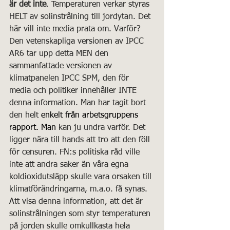
är det inte
. Temperaturen verkar styras 
HELT av solinstrålning till jordytan. Det 
här vill inte media prata om. Varför? 
Den vetenskapliga versionen av IPCC 
AR6 tar upp detta MEN den 
sammanfattade versionen av 
klimatpanelen IPCC SPM, den för 
media och politiker innehåller INTE 
denna information. Man har tagit bort 
den helt 
enkelt från arbetsgruppens 
rapport.
 Man
 kan ju undra varför. Det 
ligger nära till hands att tro att den föll 
för censuren. FN:s politiska råd ville 
inte att andra saker än våra egna 
koldioxidutsläpp skulle vara orsaken till 
klimatförändringarna, m.a.o. få synas. 
Att visa denna information, att det är 
solinstrålningen som styr temperaturen 
på jorden skulle omkullkasta hela 