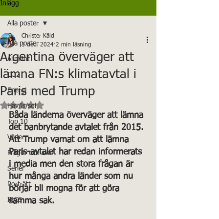
Inlägg
Alla poster
Christer Käld
Alla poster
1 dec. 2024
2 min läsning
Argentina överväger att
Allmänt
lämna FN:s klimatavtal i
CO2
Paris med Trump
Energi
Betygsatt till NaN av 5 stjärnor.
Hav/is/sol
Båda länderna överväger att lämna 
Top 10
det banbrytande avtalet från 2015. 
Väder
Att Trump varnat om att lämna 
Paris-avtalet har redan informerats 
Frågor och svar
i media men den stora frågan är 
Serier
hur många andra länder som nu 
Porträtt
börjar bli mogna för att göra 
IPCC
samma sak.