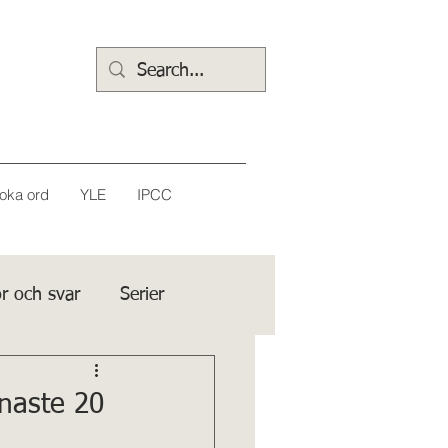
oka ord
YLE
IPCC
r och svar
Serier
enaste 20