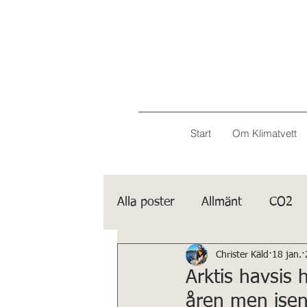
Start
Om Klimatvett
Alla poster
Allmänt
CO2
Christer Käld
18 jan.
Porträtt
IPCC
Arktis havsis 
åren men isen 