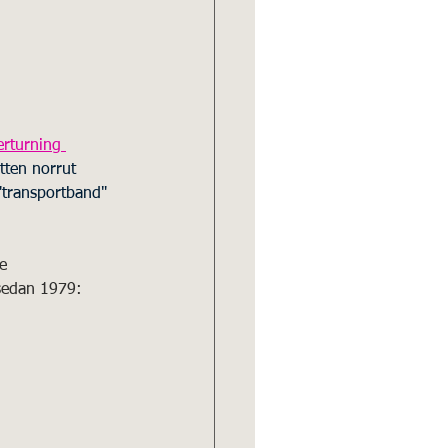
erturning 
tten norrut 
 "transportband" 
e 
 sedan 1979: