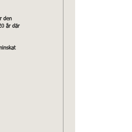
r den 
0 år där 
minskat 