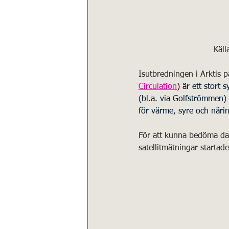
Käll
Isutbredningen i Arktis
Circulation
) är 
ett stort 
(bl.a. via Golfströmmen) 
för värme, syre och näri
För att kunna bedöma dag
satellitmätningar startad