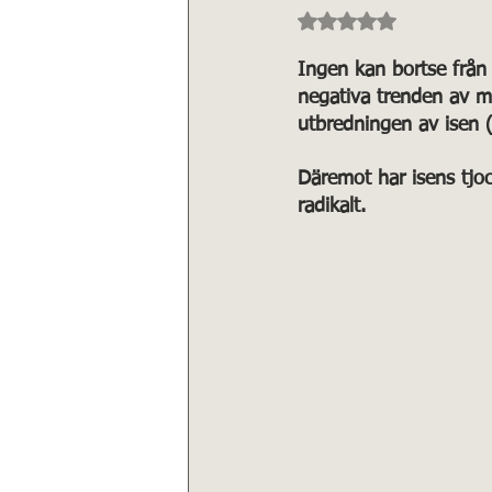
Betygsatt till NaN a
Ingen kan bortse från 
negativa trenden av mi
utbredningen av isen (
Däremot har isens tjoc
radikalt.