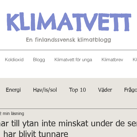
KLIMATVETT
En finlandssvensk klimatblogg
Koldioxid
Blogg
Klimatvett för unga
Klimatbrev
Kl
Energi
Hav/is/sol
Top 10
Väder
Frågo
2 min läsning
har till ytan inte minskat under de s
har blivit tunnare