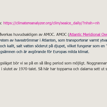
a: 
https://climatereanalyzer.org/clim/seaice_daily/?nhsh=nh
 påverkas huvudsakligen av AMOC. AMOC 
(
Atlantic Meridional Ov
system av havsströmmar i Atlanten, som transporterar varmt ytva
och kallt, salt vatten söderut på djupet, vilket fungerar som en
ngsämnen och är avgörande för Europas milda klimat.
släget bör vi se på en så lång period som möjligt. Noggrannar
e i slutet av 1970-talet. Så här har topparna och dalarna sett ut