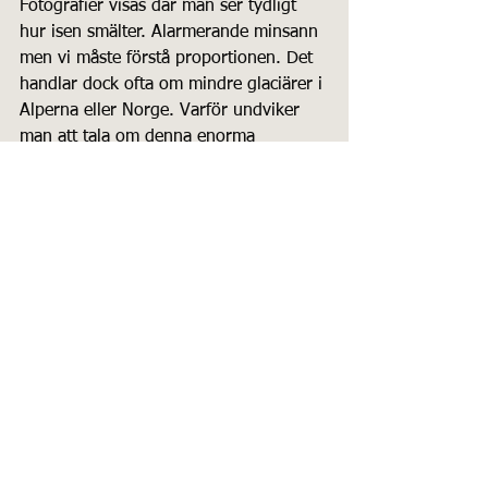
Fotografier visas där man ser tydligt 
hur isen smälter. Alarmerande minsann 
men vi måste förstå proportionen. Det 
handlar dock ofta om mindre glaciärer i 
Alperna eller Norge. Varför undviker 
man att tala om denna enorma 
glaciärmassa som INTE krymper - utan 
växer. Varför ser vi aldrig ett inlägg om 
detta? I Antarktis där 90% av 
inlandsisen finns - världens överlägset 
största inlandsis finns också växande 
ispartier just nu. Ger det folket en 
rättvis bild av läget att göra ett 
helsidesinlägg om en glaciär på ett 
ställe som tynar bort medan INGEN får 
veta om en växande gigant?
Det kallas visst för Cherry-picking och 
manipulation.