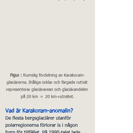
Figur : 
Rumslig fördelning av Karakoram-
glaciärerna. Ihåliga cirklar och färgade rutnät 
representerar glaciärarean och glaciärandelen 
på 20 km  ×  20 km-rutnätet.
Vad är Karakoram-anomalin?
De flesta bergsglaciärer utanför 
polarregionerna förlorar is i någon 
form för tillfället. På 1990-talet lade 