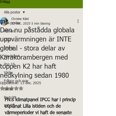
Inlägg
Alla poster
Christer Käld
Alla poster
12 dec. 2025
3 min läsning
Den nu påstådda globala
Allmänt
uppvärmningen är INTE
CO2
global - stora delar av
Energi
Karakorambergen med
Hav/is/sol
Top 10
toppen K2 har haft
Väder
nedkylning sedan 1980
Frågor och svar
Uppdaterat:
13 dec. 2025
Betygsatt till NaN av 5 stjärnor.
Serier
Porträtt
FN:s klimatpanel IPCC har i princip 
IPCC
utplånat Lilla istiden och de 
värmeperioder vi haft de senaste 