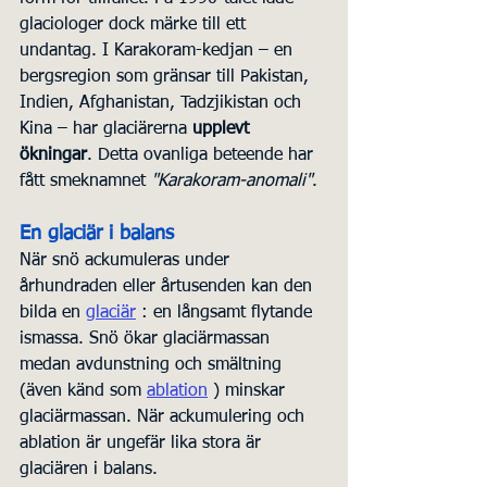
glaciologer dock märke till ett 
undantag. I Karakoram-kedjan – en 
bergsregion som gränsar till Pakistan, 
Indien, Afghanistan, Tadzjikistan och 
Kina – har glaciärerna 
upplevt 
ökningar
. Detta ovanliga beteende har 
fått smeknamnet 
"Karakoram-anomali"
.
En glaciär i balans
När snö ackumuleras under 
århundraden eller årtusenden kan den 
bilda en 
glaciär
 : en långsamt flytande 
ismassa. Snö ökar glaciärmassan 
medan avdunstning och smältning 
(även känd som 
ablation
 ) minskar 
glaciärmassan. När ackumulering och 
ablation är ungefär lika stora är 
glaciären i balans.