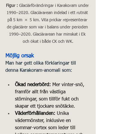
Figur : 
Glaciärförändringar i Karakoram under 
1990–2020. Glaciärarean indelad i ett rutnät 
på 5 km  ×  5 km. Vita prickar representerar 
de glaciärer som var i balans under perioden 
1990–2020. Glaciärarean har minskat i Ek 
och ökat i både CK och WK.
Möjlig orsak
Man har gett olika förklaringar till 
denna Karakoram-anomali som:
Ökad nederbörd:
 Mer vinter-snö, 
framför allt från västliga 
störningar, som tillför fukt och 
skapar ett tjockare snötäcke.
Väderförhållanden:
 Unika 
vädermönster, inklusive en 
sommar-vortex som leder till 