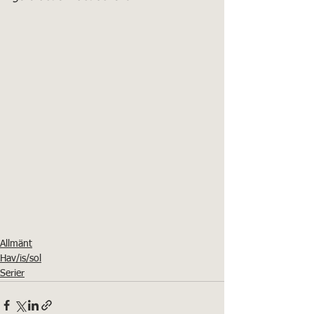
Allmänt
Hav/is/sol
Serier