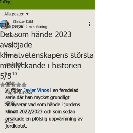
Inlägg
Alla poster
Christer Käld
Alla poster
16 jan.
2 min läsning
Det som hände 2023
Allmänt
avslöjade
CO2
klimatvetenskapens största
Energi
misslyckande i historien
Hav/is/sol
Top 10
5/5
Betygsatt till NaN av 5 stjärnor.
Väder
Vi följer 
Javier Vinos
 i en femdelad 
Frågor och svar
serie där han mycket grundligt 
Serier
analyserar vad som hände i jordens 
Porträtt
klimat 2022/2023 och som sedan 
orsakade en plötslig uppvärmning av 
IPCC
jordklotet.