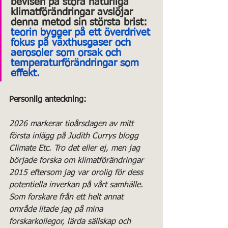
bevisen på stora naturliga 
klimatförändringar avslöjar 
denna metod sin största brist: 
teorin bygger på ett överdrivet 
fokus på växthusgaser och 
aerosoler som orsak och 
temperaturförändringar som 
effekt.
Personlig anteckning:
2026 markerar tioårsdagen av mitt 
första inlägg på Judith Currys blogg 
Climate Etc. Tro det eller ej, men jag 
började forska om klimatförändringar 
2015 eftersom jag var orolig för dess 
potentiella inverkan på vårt samhälle. 
Som forskare från ett helt annat 
område litade jag på mina 
forskarkollegor, lärda sällskap och 