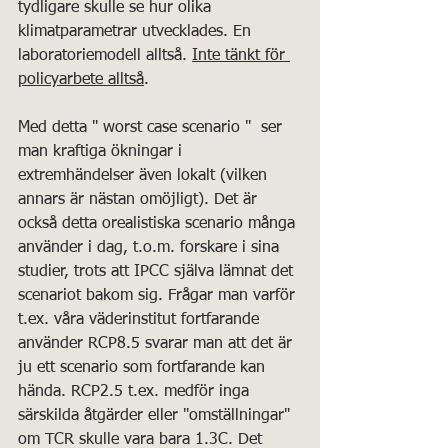
tydligare skulle se hur olika 
klimatparametrar utvecklades. En 
laboratoriemodell alltså. 
Inte tänkt för 
policyarbete alltså
. 
Med detta " worst case scenario "  ser 
man kraftiga ökningar i 
extremhändelser även lokalt (vilken 
annars är nästan omöjligt). Det är 
också detta orealistiska scenario många 
använder i dag, t.o.m. forskare i sina 
studier, trots att IPCC själva lämnat det 
scenariot bakom sig. Frågar man varför 
t.ex. våra väderinstitut fortfarande 
använder RCP8.5 svarar man att det är 
ju ett scenario som fortfarande kan 
hända. RCP2.5 t.ex. medför inga 
särskilda åtgärder eller "omställningar" 
om TCR skulle vara bara 1.3C. Det 