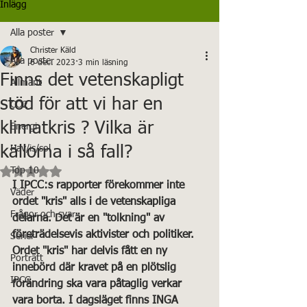
Inlägg
Alla poster
Christer Käld
Alla poster
6 dec. 2023
3 min läsning
Finns det vetenskapligt
Allmänt
stöd för att vi har en
CO2
klimatkris ? Vilka är
Energi
källorna i så fall?
Hav/is/sol
Betygsatt till NaN av 5 stjärnor.
Top 10
I IPCC:s rapporter förekommer inte 
Väder
ordet "kris" alls i de vetenskapliga 
Frågor och svar
delarna. Det är en "tolkning" av 
företrädelsevis aktivister och politiker. 
Serier
Ordet "kris" har delvis fått en ny 
Porträtt
innebörd där kravet på en plötslig 
IPCC
förändring ska vara påtaglig verkar 
vara borta. I dagsläget finns INGA 