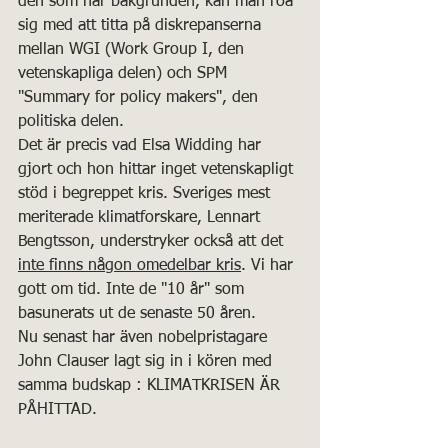
den som har bakgrunden, kan man roa 
sig med att titta på diskrepanserna 
mellan WGI (Work Group I, den 
vetenskapliga delen) och SPM 
"Summary for policy makers", den 
politiska delen. 
Det är precis vad Elsa Widding har 
gjort och hon hittar inget vetenskapligt 
stöd i begreppet kris. Sveriges mest 
meriterade klimatforskare, Lennart 
Bengtsson, understryker också att det 
inte finns någon omedelbar kris
. Vi har 
gott om tid. Inte de "10 år" som 
basunerats ut de senaste 50 åren.
Nu senast har även nobelpristagare 
John Clauser lagt sig in i kören med 
samma budskap : KLIMATKRISEN ÄR 
PÅHITTAD. 