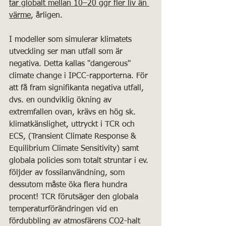
tar globalt mellan 10–20 ggr fler liv än 
värme
, årligen.
I modeller som simulerar klimatets 
utveckling ser man utfall som är 
negativa. Detta kallas "dangerous" 
climate change i IPCC-rapporterna. För 
att få fram signifikanta negativa utfall, 
dvs. en oundviklig ökning av 
extremfallen ovan, krävs en hög sk. 
klimatkänslighet, uttryckt i TCR och 
ECS, (Transient Climate Response & 
Equilibrium Climate Sensitivity) samt 
globala policies som totalt struntar i ev. 
följder av fossilanvändning, som 
dessutom måste öka flera hundra 
procent! TCR förutsäger den globala 
temperaturförändringen vid en 
fördubbling av atmosfärens CO2-halt 