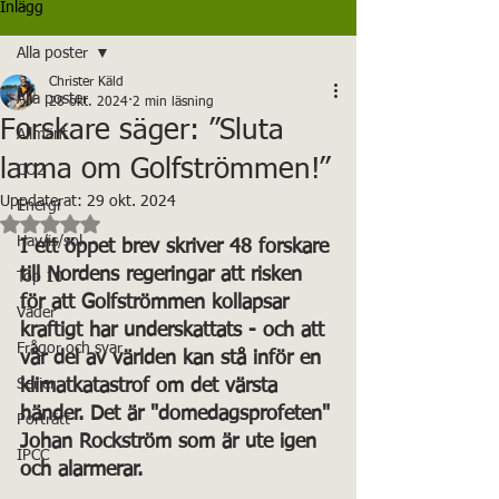
Inlägg
Alla poster
Christer Käld
Alla poster
28 okt. 2024
2 min läsning
Forskare säger: ”Sluta
Allmänt
larma om Golfströmmen!”
CO2
Uppdaterat:
29 okt. 2024
Energi
Betygsatt till NaN av 5 stjärnor.
Hav/is/sol
I ett öppet brev skriver 48 forskare 
till Nordens regeringar att risken 
Top 10
för att Golfströmmen kollapsar 
Väder
kraftigt har underskattats - och att 
Frågor och svar
vår del av världen kan stå inför en 
Serier
klimatkatastrof om det värsta 
händer. Det är "domedagsprofeten" 
Porträtt
Johan Rockström som är ute igen 
IPCC
och alarmerar. 