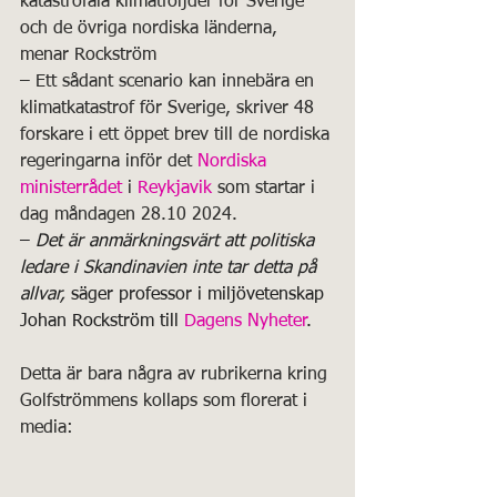
katastrofala klimatföljder för Sverige 
och de övriga nordiska länderna, 
menar Rockström
– Ett sådant scenario kan innebära en 
klimatkatastrof för Sverige, skriver 48 
forskare i ett öppet brev till de nordiska 
regeringarna inför det 
Nordiska 
ministerrådet
 i 
Reykjavik
 som startar i 
dag måndagen 28.10 2024.
– 
Det är anmärkningsvärt att politiska 
ledare i Skandinavien inte tar detta på 
allvar,
 säger professor i miljövetenskap 
Johan Rockström till 
Dagens Nyheter
.
Detta är bara några av rubrikerna kring 
Golfströmmens kollaps som florerat i 
media: