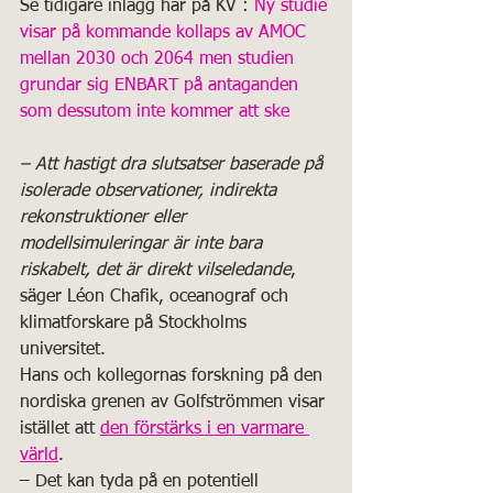
Se tidigare inlägg här på KV : 
Ny studie 
visar på kommande kollaps av AMOC 
mellan 2030 och 2064 men studien 
grundar sig ENBART på antaganden 
som dessutom inte kommer att ske
– Att hastigt dra slutsatser baserade på 
isolerade observationer, indirekta 
rekonstruktioner eller 
modellsimuleringar är inte bara 
riskabelt, det är direkt vilseledande
, 
säger Léon Chafik, oceanograf och 
klimatforskare på Stockholms 
universitet.
Hans och kollegornas forskning på den 
nordiska grenen av Golfströmmen visar 
istället att 
den förstärks i en varmare 
värld
.
– Det kan tyda på en potentiell 