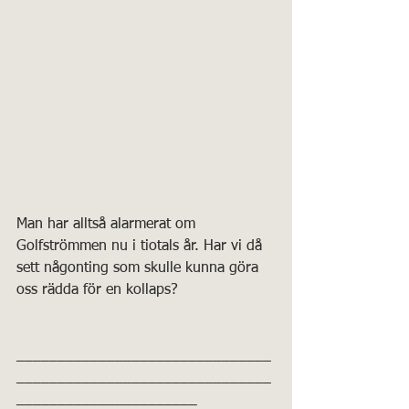
Man har alltså alarmerat om 
Golfströmmen nu i tiotals år. Har vi då 
sett någonting som skulle kunna göra 
oss rädda för en kollaps?
_______________________________
_______________________________
______________________