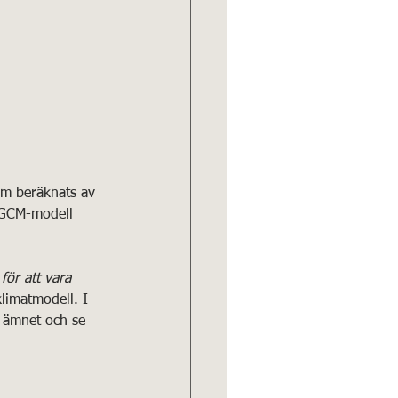
om beräknats av 
 GCM-modell 
för att vara 
klimatmodell. I 
i ämnet och se 