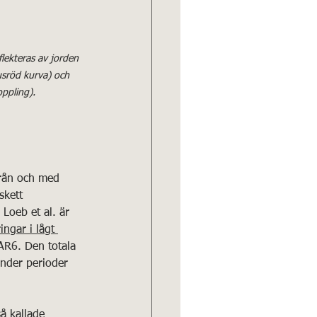
flekteras av jorden 
usröd kurva) och 
oppling).
från och med 
skett 
Loeb et al. är 
ingar i lågt 
 AR6. Den totala 
under perioder 
å kallade 