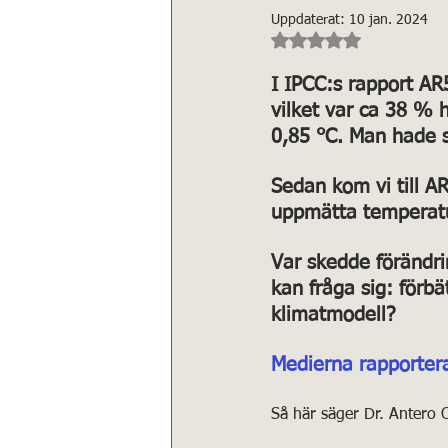
Uppdaterat:
10 jan. 2024
Betygsatt till NaN a
I IPCC:s rapport A
vilket var ca 38 % 
0,85 °C. Man hade s.
Sedan kom vi till A
uppmätta temperat
Var skedde förändri
kan fråga sig: förb
klimatmodell?
Medierna rapporter
Så här säger Dr. Antero Ol