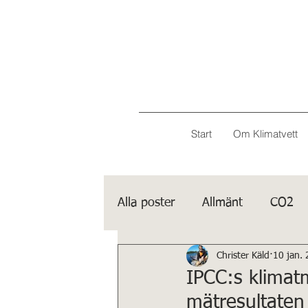
Start
Om Klimatvett
Alla poster
Allmänt
CO2
Christer Käld
10 jan.
Porträtt
IPCC
IPCC:s klimat
mätresultaten