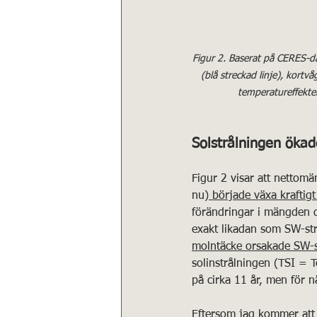
Figur 2. Baserat på CERES-dat
(blå streckad linje), kort
temperatureffekte
Solstrålningen öka
Figur 2 visar att nettom
nu)
 började växa kraftig
förändringar i mängden d
exakt likadan som SW-str
molntäcke orsakade SW-s
solinstrålningen (TSI = T
på cirka 11 år, men för 
Eftersom jag kommer att 