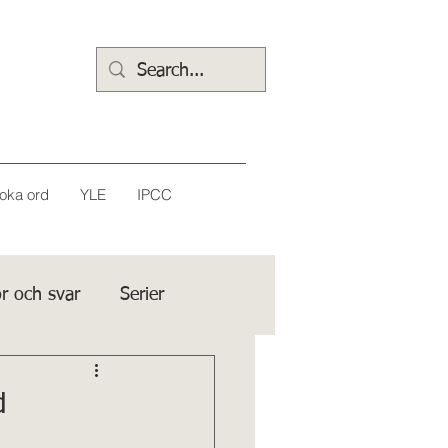
oka ord
YLE
IPCC
r och svar
Serier
d