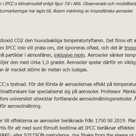
i IPCC:s klimatmodell enligt figur 7.8 i AR6. Observerade och modellberä
urmarkeringar har lagts till, liksom märkning av troposfäriska aerosoler.
ldioxid CO2 den huvudsakliga temperaturlyftaren. Det finns ett 
m IPCC inte vill prata om, det ignoreras oftast, och det är 
tropo
må partiklar i atmosfären, 
inklusive moln
. Aerosoler sänker tem
er den med cirka 1,0 grader. Aerosoler spelar därför en viktig 
n är mycket större än metan och lustgas.
 IPCC:s tystnad. För det första är aerosolernas effekt på temperat
limatforskare har specialiserat sig på aerosoler. Professor 
Markk
fors universitet utvecklar fortfarande aerosolmätningsmetoder. 
 för aerosolmätning.
 till effekterna av aerosoler beräknade från 1750 till 2019. Ma
rtis för att med sunt förnuft bedöma att IPCC beräknar effekten 
AKE- eller STETSON-metoderna, dvs Shake from the sleeve or p