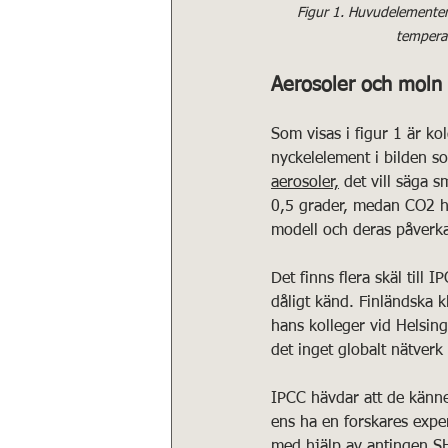
Figur 1. Huvudelementen 
temperat
Aerosoler och moln
Som visas i figur 1 är ko
nyckelelement i bilden so
aerosoler,
 det vill säga s
0,5 grader, medan CO2 höj
modell och deras påverka
Det finns flera skäl till
dåligt känd. Finländska k
hans kolleger vid Helsing
det inget globalt nätverk
IPCC hävdar att de känner
ens ha en forskares expe
med hjälp av antingen SH