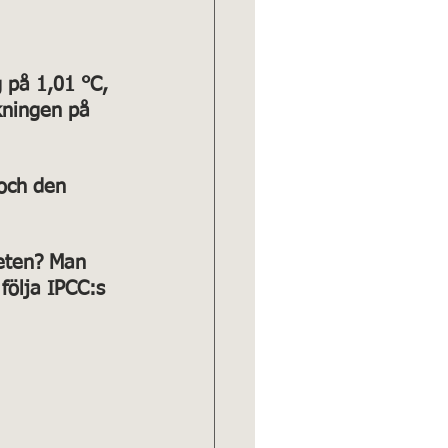
 på 1,01 °C, 
ningen på 
och den 
heten? Man 
följa IPCC:s 