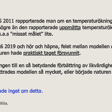
v 5 stjärnor.
R5 2011 rapporterade man om en temperaturökning
högre än den rapporterade 
uppmätta
 temperaturök
a.s "missat målet" lite.
R6 2019 och hör och häpna, felet mellan modellen 
uren hade 
praktiskt taget försvunnit
. 
ngen till en så betydande förbättring av likvärdig
ättrades modellen så mycket, eller började naturen 
ade inget om detta.
lila.