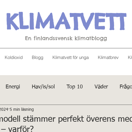
KLIMATVETT
En finlandssvensk klimatblogg
Koldioxid
Blogg
Klimatvett för unga
Klimatbrev
Kl
Energi
Hav/is/sol
Top 10
Väder
Frågo
 2024
5 min läsning
modell stämmer perfekt överens me
 – varför?