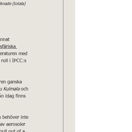
knade (totala) 
annat 
sfäriska 
peraturen med 
roll i IPCC:s 
uren ganska 
u Kulmala
 och 
Än idag finns 
n behöver inte 
av aerosoler 
ull out of a 