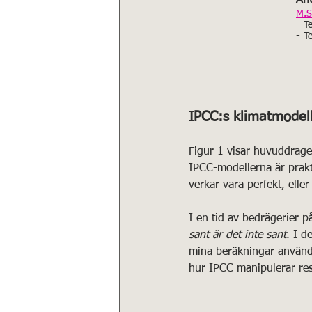
M.S
- 
T
- 
T
IPCC:s klimatmodel
Figur 1 visar huvuddrage
IPCC-modellerna är prak
verkar vara perfekt, eller
I en tid av bedrägerier p
sant är det inte sant
. I d
mina beräkningar använder
hur IPCC manipulerar res