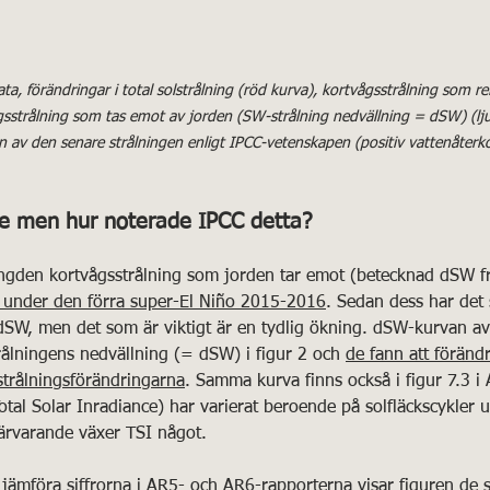
a, förändringar i total solstrålning (röd kurva), kortvågsstrålning som re
vågsstrålning som tas emot av jorden (SW-strålning nedvällning = dSW) (lj
n av den senare strålningen enligt IPCC-vetenskapen (positiv vattenåterk
de men hur noterade IPCC detta?
ängden kortvågsstrålning som jorden tar emot (betecknad dSW 
t under den förra super-El Niño 2015-2016
. Sedan dess har det 
SW, men det som är viktigt är en tydlig ökning. dSW-kurvan av 
ålningens nedvällning (= dSW) i figur 2 och 
de fann att förändr
trålningsförändringarna
. Samma kurva finns också i figur 7.3 i
otal Solar Inradiance) har varierat beroende på solfläckscykler 
närvarande växer TSI något.
jämföra siffrorna i AR5- och AR6-rapporterna visar figuren de s