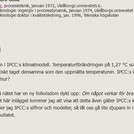
c
. processteknik, januari 1972, Uleåborgs universitetLic. 
eknologie -ingenjör i processdynamik, januari 1974, Uleåborgs universitet
eknologie doktor i kvalitetsledning, jan. 1996, Tekniska högskolan
l
n i IPCC:s klimatmodell. Temperaturförändringen på 1,27 °C s
tiskt taget densamma som den uppmätta temperaturen. IPCC:s
 hur?
å nätet har en ny folkvisdom dykt upp: 
Om något verkar för bra 
et här inlägget kommer jag att visa att detta även gäller IPCC:s 
 jag IPCC:s siffror och modeller, så låt oss gå lite djupare in 
ultatet.