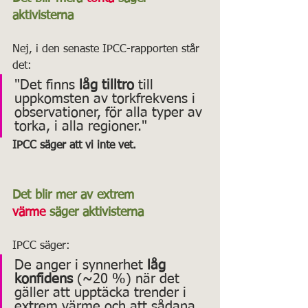
aktivisterna
Nej, i den senaste IPCC-rapporten står 
det:
"Det finns
 låg tilltro
 till 
uppkomsten av torkfrekvens i 
observationer, för alla typer av 
torka, i alla regioner."
IPCC säger att vi inte vet.
Det blir mer av extrem 
värme
 säger aktivisterna
IPCC säger:
De anger i synnerhet
 låg 
konfidens
 (~20 %) när det 
gäller att upptäcka trender i 
extrem värme och att sådana 