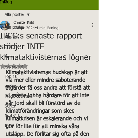
Inlägg
Alla poster
Christer Käld
Alla poster
28 apr. 2024
4 min läsning
IPCC:s senaste rapport
Allmänt
stödjer INTE
CO2
klimataktivisternas lögner
Energi
Betygsatt till NaN av 5 stjärnor.
Hav/is/sol
Klimataktivisternas budskap är att 
Top 10
via mer eller mindre saboterande 
Väder
åtgärder få oss andra att förstå att 
vi måste jobba hårdare för att inte 
Frågor och svar
vår jord skall bli förstörd av de 
Serier
klimatförändringar som sker. 
Porträtt
Klimatkrisen är eskalerande och vi 
IPCC
gör för lite för att minska våra 
utsläpp. De förlitar sig ofta på den 