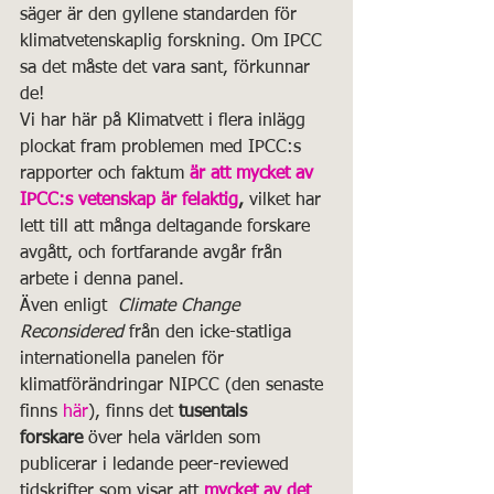
säger är den gyllene standarden för 
klimatvetenskaplig forskning. Om IPCC 
sa det måste det vara sant, förkunnar 
de! 
Vi har här på Klimatvett i flera inlägg 
plockat fram problemen med IPCC:s 
rapporter och faktum 
är att mycket av 
IPCC:s vetenskap är felaktig
, 
vilket har 
lett till att många deltagande forskare 
avgått, och fortfarande avgår från 
arbete i denna panel.
Även enligt  
Climate Change 
Reconsidered
 från den icke-statliga 
internationella panelen för 
klimatförändringar NIPCC (den senaste 
finns 
här
), finns det 
tusentals 
forskare
 över hela världen som 
publicerar i ledande peer-reviewed 
tidskrifter som visar att
mycket av det 