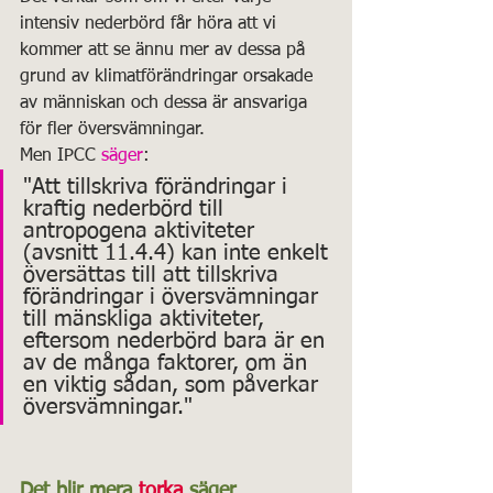
intensiv nederbörd får höra att vi 
kommer att se ännu mer av dessa på 
grund av klimatförändringar orsakade 
av människan och dessa är ansvariga 
för fler översvämningar. 
Men IPCC 
säger
:
"Att tillskriva förändringar i 
kraftig nederbörd till 
antropogena aktiviteter 
(avsnitt 11.4.4) kan inte enkelt 
översättas till att tillskriva 
förändringar i översvämningar 
till mänskliga aktiviteter, 
eftersom nederbörd bara är en 
av de många faktorer, om än 
en viktig sådan, som påverkar 
översvämningar."
Det blir mera 
torka
 säger 