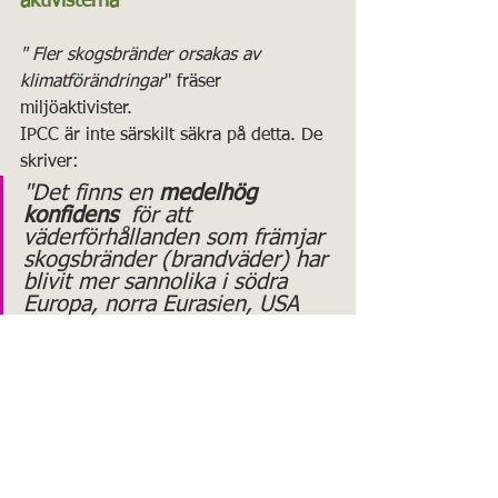
aktivisterna
" Fler skogsbränder orsakas av 
klimatförändringar
" fräser 
miljöaktivister.
IPCC är inte särskilt säkra på detta. De 
skriver:
"Det finns en 
medelhög 
konfidens
  för att 
väderförhållanden som främjar 
skogsbränder (brandväder) har 
blivit mer sannolika i södra 
Europa, norra Eurasien, USA 
och Australien under det 
senaste århundradet."
SAMMANFATTNING
Sammanfattningsvis hade 
arbetsgrupp 