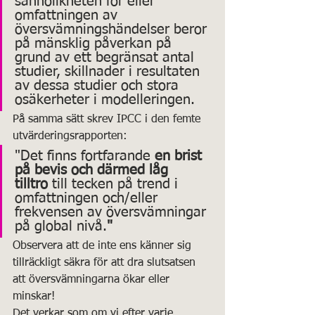
sannolikheten för eller 
omfattningen av 
översvämningshändelser beror 
på mänsklig påverkan på 
grund av ett begränsat antal 
studier, skillnader i resultaten 
av dessa studier och stora 
osäkerheter i modelleringen.
På samma sätt skrev IPCC i den femte 
utvärderingsrapporten:
"Det finns fortfarande 
en brist 
på bevis och därmed låg 
tilltro
 till tecken på trend i 
omfattningen och/eller 
frekvensen av översvämningar 
på global nivå.
"
Observera att de inte ens känner sig 
tillräckligt säkra för att dra slutsatsen 
att översvämningarna ökar eller 
minskar!
Det verkar som om vi efter varje 