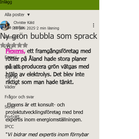
Inlägg
Alla poster
Christer Käld
Alla poster
15 juni 2025
2 min läsning
Ny grön bubbla som sprack
Allmänt
Betygsatt till NaN av 5 stjärnor.
CO2
Flexens,
 ett framgångsföretag med 
Energi
rötter på Åland hade stora planer 
på att producera grön vätgas med 
Hav/is/sol
hjälp av elektrolys. Det blev inte 
Top 10
riktigt som man hade tänkt.
Väder
Frågor och svar
Flexens är ett konsult- och 
Serier
projektutvecklingsföretag med bred 
Porträtt
expertis inom energiomställningen.
IPCC
"
Vi bidrar med expertis inom förnybar 