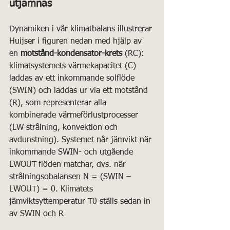
utjämnas
Dynamiken i vår klimatbalans illustrerar 
Huijser i figuren nedan med hjälp av 
en 
motstånd-kondensator-krets
 (RC): 
klimatsystemets värmekapacitet (C) 
laddas av ett inkommande solflöde 
(SWIN) och laddas ur via ett motstånd 
(R), som representerar alla 
kombinerade värmeförlustprocesser 
(LW-strålning, konvektion och 
avdunstning). Systemet når jämvikt när 
inkommande SWIN- och utgående 
LWOUT-flöden matchar, dvs. när 
strålningsobalansen N = (SWIN – 
LWOUT) = 0. Klimatets 
jämviktsyttemperatur T0 ställs sedan in 
av SWIN och R