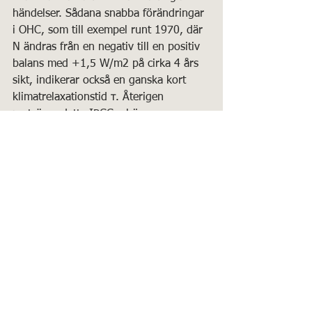
händelser. Sådana snabba förändringar 
i OHC, som till exempel runt 1970, där 
N ändras från en negativ till en positiv 
balans med +1,5 W/m2 på cirka 4 års 
sikt, indikerar också en ganska kort 
klimatrelaxationstid τ. Återigen 
motsäger detta IPCC:s höga 
klimatkänslighetsvärde.