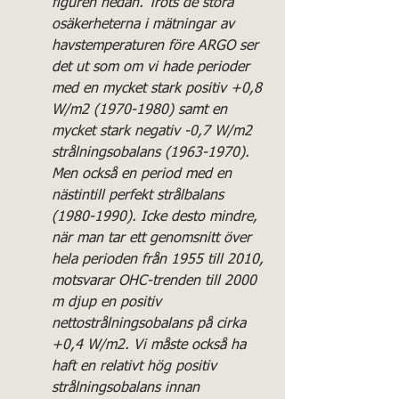
figuren nedan. Trots de stora 
osäkerheterna i mätningar av 
havstemperaturen före ARGO ser 
det ut som om vi hade perioder 
med en mycket stark positiv +0,8 
W/m2 (1970-1980) samt en 
mycket stark negativ -0,7 W/m2 
strålningsobalans (1963-1970). 
Men också en period med en 
nästintill perfekt strålbalans 
(1980-1990). Icke desto mindre, 
när man tar ett genomsnitt över 
hela perioden från 1955 till 2010, 
motsvarar OHC-trenden till 2000 
m djup en positiv 
nettostrålningsobalans på cirka 
+0,4 W/m2. Vi måste också ha 
haft en relativt hög positiv 
strålningsobalans innan 