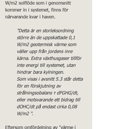
W/m2 solflöde som i genomsnitt 
kommer in i systemet, finns för 
närvarande kvar i haven. 
"Detta är en storleksordning 
större än de uppskattade 0,1 
W/m2 geotermisk värme som 
väller upp från jordens inre 
kärna. Extra växthusgaser tillför 
inte energi till systemet, utan 
hindrar bara kylningen. 
Som visas i avsnitt 5.3 står detta 
för en förskjutning av 
strålningsobalans τ dFGHG/dt, 
eller motsvarande ett bidrag till 
dOHC/dt på endast cirka 0,08 
W/m2 ".
Eftersom omfördelning av "värme i 