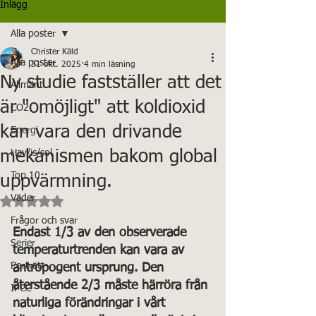
Inlägg
Alla poster
Christer Käld
Alla poster
31 okt. 2025
4 min läsning
Ny studie fastställer att det
Allmänt
är "omöjligt" att koldioxid
CO2
kan vara den drivande
Energi
mekanismen bakom global
Hav/is/sol
Top 10
uppvärmning.
Betygsatt till NaN av 5 stjärnor.
Väder
Frågor och svar
Endast 1/3 av den observerade 
Serier
temperaturtrenden kan vara av 
Porträtt
antropogent ursprung. Den 
återstående 2/3 måste härröra från 
IPCC
naturliga förändringar i vårt 