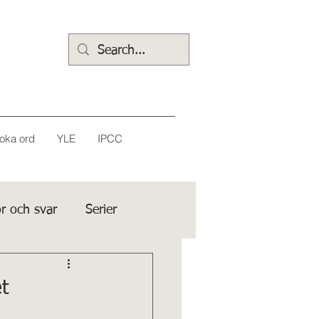
oka ord
YLE
IPCC
r och svar
Serier
t