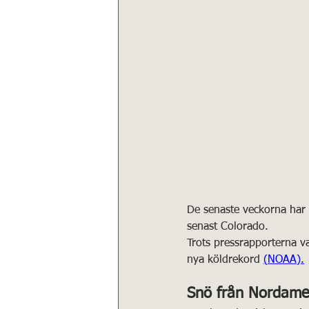
De senaste veckorna har v
senast Colorado.
Trots pressrapporterna var
nya köldrekord 
(
NOAA).
Snö från Nordameri