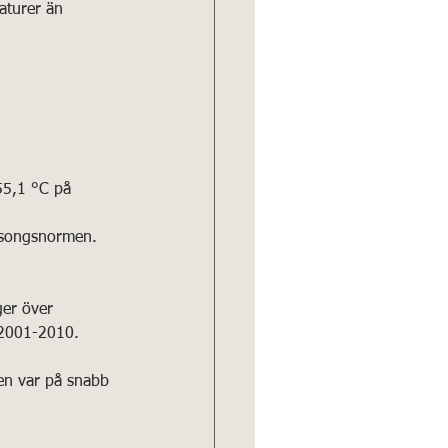
aturer än 
55,1 °C på 
säsongsnormen.
ger över 
 2001-2010.
en var på snabb 