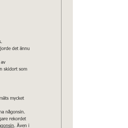
s.
jorde det ännu 
 av 
en skidort som 
pmäts mycket 
na någonsin. 
gare rekordet 
ågonsin
. Även i 