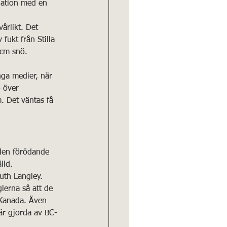
nation med en 
årlikt. Det 
fukt från Stilla 
 cm snö.
nga medier, när 
 över 
m. Det väntas få 
 den förödande 
lld.
uth Langley.
lerna så att de 
 Kanada. Även 
är gjorda av BC-