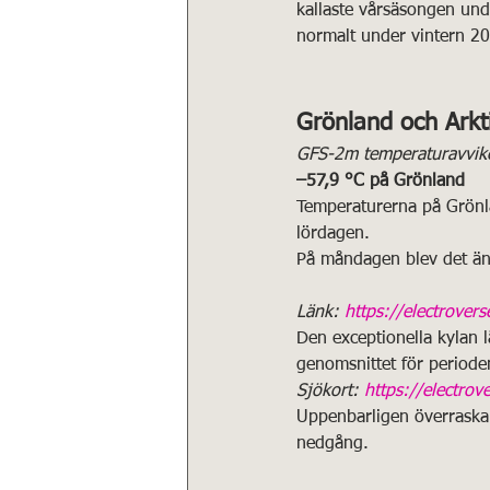
kallaste vårsäsongen und
normalt under vintern 2
Grönland och Arkt
GFS-2m temperaturavvike
–57,9 °C på Grönland
Temperaturerna på Grönla
lördagen.
På måndagen blev det änn
Länk: 
https://electrover
Den exceptionella kylan lä
genomsnittet för period
Sjökort: 
https://electrov
Uppenbarligen överraskar
nedgång.