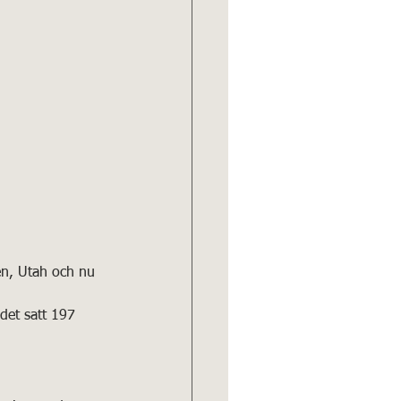
en, Utah och nu 
ndet satt 197 