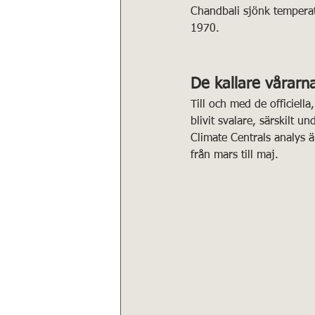
Chandbali sjönk temperat
1970.
De kallare vårarn
Till och med de officiell
blivit svalare, särskilt u
Climate Centrals analys 
från mars till maj.