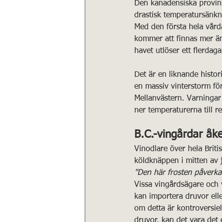
Den kanadensiska provins
drastisk temperatursänkn
Med den första hela vårda
kommer att finnas mer än 
havet utlöser ett flerda
Det är en liknande histo
en massiv vinterstorm fö
Mellanvästern. Varningar h
ner temperaturerna till re
B.C.-vingårdar åke
Vinodlare över hela Brit
köldknäppen i mitten av j
"Den här frosten påverkar
Vissa vingårdsägare och 
kan importera druvor elle
om detta är kontroversie
druvor, kan det vara det e