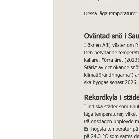
Dessa låga temperaturer i
Oväntad snö i Sau
I öknen Afif, väster om 
Den betydande temperatu
kallare. Förra året (2023)
Stärkt av det ökande snöf
klimatförändringarna") a
ska byggas senast 2026.
Rekordkyla i städe
I indiska städer som Bhu
låga temperaturer, vilket
På onsdagen upplevde mån
En högsta temperatur på 
på 24,3 °C som sattes de