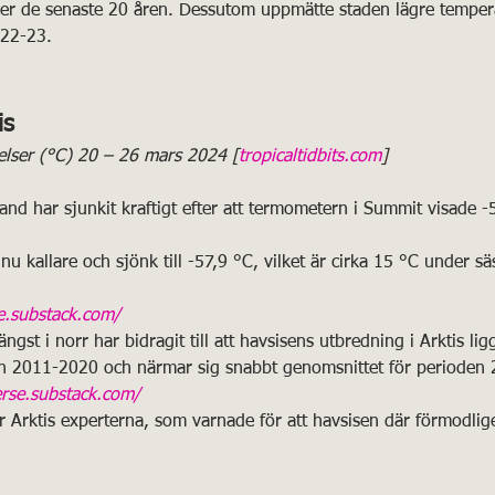
er de senaste 20 åren. Dessutom uppmätte staden lägre temper
022-23.
is
lser (°C) 20 – 26 mars 2024 [
tropicaltidbits.com
]
nd har sjunkit kraftigt efter att termometern i Summit visade -
u kallare och sjönk till -57,9 °C, vilket är cirka 15 °C under 
se.substack.com/
ngst i norr har bidragit till att havsisens utbredning i Arktis lig
en 2011-2020 och närmar sig snabbt genomsnittet för perioden
erse.substack.com/
 Arktis experterna, som varnade för att havsisen där förmodlig