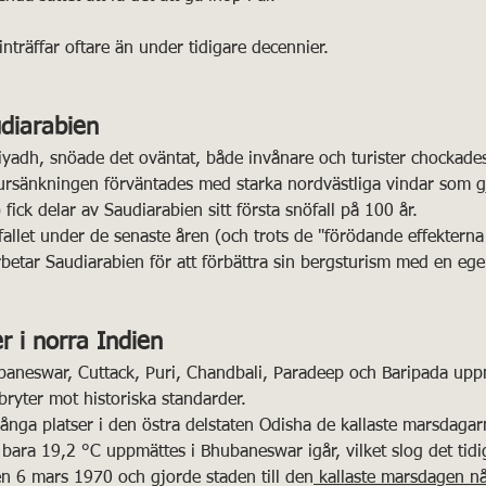
nträffar oftare än under tidigare decennier.
diarabien
Riyadh, snöade det oväntat, både invånare och turister chockade
rsänkningen förväntades med starka nordvästliga vindar som g
 fick delar av Saudiarabien sitt första snöfall på 100 år.
allet under de senaste åren (och trots de "förödande effekterna
rbetar Saudiarabien för att förbättra sin bergsturism med en eg
r i norra Indien
baneswar, Cuttack, Puri, Chandbali, Paradeep och Baripada up
 bryter mot historiska standarder.
ga platser i den östra delstaten Odisha de kallaste marsdagar
bara 19,2 °C uppmättes i Bhubaneswar igår, vilket slog det tidi
n 6 mars 1970 och gjorde staden till den
 kallaste marsdagen n