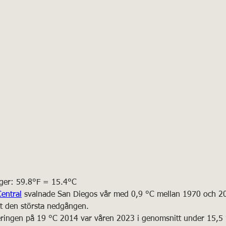
höger: 59.8°F = 15.4°C
Central
 svalnade San Diegos vår med 0,9 °C mellan 1970 och 20
tt den största nedgången.
eringen på 19 °C 2014 var våren 2023 i genomsnitt under 15,5