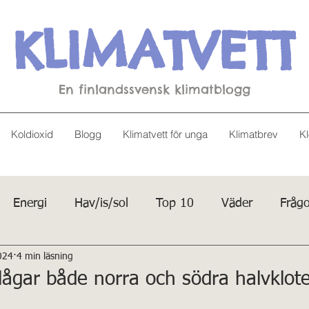
KLIMATVETT
En finlandssvensk klimatblogg
Koldioxid
Blogg
Klimatvett för unga
Klimatbrev
Kl
Energi
Hav/is/sol
Top 10
Väder
Frågo
024
4 min läsning
lågar både norra och södra halvklote
v 5 stjärnor.