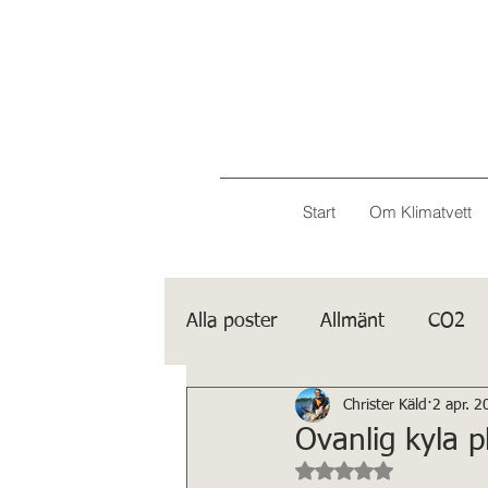
Start
Om Klimatvett
Alla poster
Allmänt
CO2
Christer Käld
2 apr. 2
Porträtt
IPCC
Ovanlig kyla p
Betygsatt till NaN a