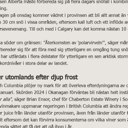
en Alberta måste förbereda sig på flera dagars snöfall i kombi
ing.
gen på onsdag kommer vädret i provinsen att bli allt annat än v
30 cm snö i vissa områden, eftersom kall luft och ett inflöde av 
garsevenemang. Till och med i Calgary kan det komma nästan 10
ria söder om gränsen: "Återkomsten av 'polarvirveln'", säger må
rbereder sig för att föra med sig ytterligare en omgång tung snö
ar utfärdats i flera delstater för ytterligare en sen arktisk stor
kordnivåer i stora delar av landet.
r utomlands efter djup frost
ish Columbia plöjer ny mark för att överleva efterdyningarna av
anuari. Skörden 2024 i Okanagan förväntas bli nästan helt instä
 alla"
, säger Brian Ensor, chef för Chaberton Estate Winery i So
vinmakare uppmanar regeringen i British Columbia att ändra reg
r juice från länder utanför provinsen, även från länder utanför
llt eftersom det kan förvirra konsumenterna om vilka viner som 
nda sättet att få det att gå ihop i år.