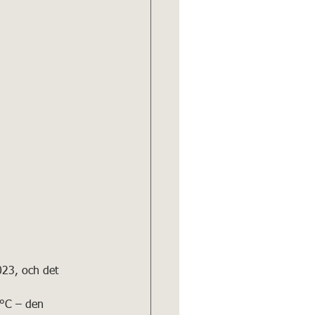
23, och det 
 °C – den 