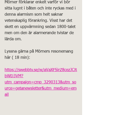
Mörner förklarar enkelt varför vi bör 
sitta lugnt i båten och inte ryckas med i 
denna alarmism som helt saknar 
vetenskaplig förankring. Visst har det 
skett en uppvärmning sedan 1800-talet 
men om den är alarmerande tvistar de 
lärda om.
Lyssna gärna på Mörners resonemang 
här ( 18 min):
https://swebbtv.se/w/aVaXFSirZ8cezJCR
bWD3VM?
utm_campaign=cmp_3290313&utm_so
urce=getanewsletter&utm_medium=em
ail