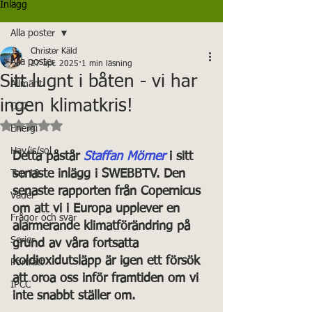
Inlägg
Alla poster
Christer Käld
Alla poster
27 apr. 2025
1 min läsning
Sitt lugnt i båten - vi har
Allmänt
ingen klimatkris!
CO2
Betygsatt till NaN av 5 stjärnor.
Energi
Hav/is/sol
Detta påstår 
Staffan Mörner
 i sitt 
senaste inlägg i SWEBBTV. Den 
Top 10
senaste rapporten från Copernicus 
Väder
om att vi i Europa upplever en 
Frågor och svar
alarmerande klimatförändring på 
Serier
grund av våra fortsatta 
koldioxidutsläpp är igen ett försök 
Porträtt
att oroa oss inför framtiden om vi 
IPCC
inte snabbt ställer om. 