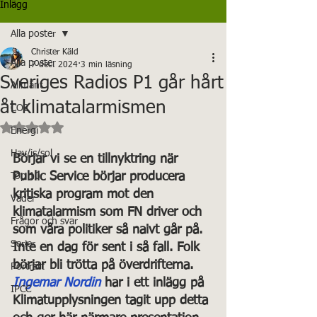
Inlägg
Alla poster
Christer Käld
Alla poster
7 dec. 2024
3 min läsning
Sveriges Radios P1 går hårt
Allmänt
åt klimatalarmismen
CO2
Betygsatt till NaN av 5 stjärnor.
Energi
Hav/is/sol
Börjar vi se en tillnyktring när 
Public Service börjar producera 
Top 10
kritiska program mot den 
Väder
klimatalarmism som FN driver och 
Frågor och svar
som våra politiker så naivt går på. 
Serier
Inte en dag för sent i så fall. Folk 
börjar bli trötta på överdrifterna. 
Porträtt
Ingemar Nordin
 har i ett inlägg på 
IPCC
Klimatupplysningen tagit upp detta 