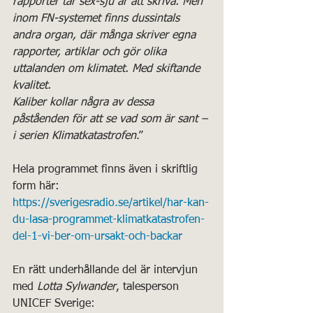
rapporter tar sex-sju år att skriva. Men 
inom FN-systemet finns dussintals 
andra organ, där många skriver egna 
rapporter, artiklar och gör olika 
uttalanden om klimatet. Med skiftande 
kvalitet.
Kaliber kollar några av dessa 
påståenden för att se vad som är sant – 
i serien Klimatkatastrofen
.”
Hela programmet finns även i skriftlig 
form här: 
https://sverigesradio.se/artikel/har-kan-
du-lasa-programmet-klimatkatastrofen-
del-1-vi-ber-om-ursakt-och-backar
En rätt underhållande del är intervjun 
med 
Lotta Sylwander
, talesperson 
UNICEF Sverige: