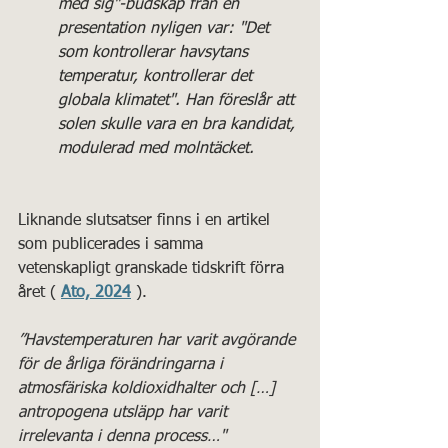
med sig"-budskap från en 
presentation nyligen var: "Det 
som kontrollerar havsytans 
temperatur, kontrollerar det 
globala klimatet". Han föreslår att 
solen skulle vara en bra kandidat, 
modulerad med molntäcket.
Liknande slutsatser finns i en artikel 
som publicerades i samma 
vetenskapligt granskade tidskrift förra 
året ( 
Ato, 2024
 ).
”Havstemperaturen har varit avgörande 
för de årliga förändringarna i 
atmosfäriska koldioxidhalter och […] 
antropogena utsläpp har varit 
irrelevanta i denna process…"