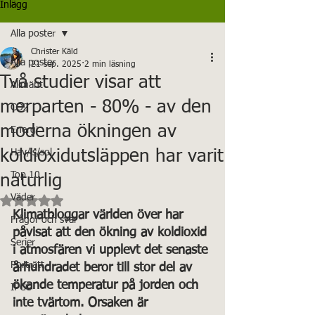
Inlägg
Alla poster
Christer Käld
Alla poster
21 sep. 2025
2 min läsning
Två studier visar att
Allmänt
merparten - 80% - av den
CO2
moderna ökningen av
Energi
koldioxidutsläppen har varit
Hav/is/sol
Top 10
naturlig
Betygsatt till NaN av 5 stjärnor.
Väder
Klimatbloggar världen över har 
Frågor och svar
påvisat att den ökning av koldioxid 
Serier
i atmosfären vi upplevt det senaste 
Porträtt
århundradet beror till stor del av 
ökande temperatur på jorden och 
IPCC
inte tvärtom. Orsaken är 