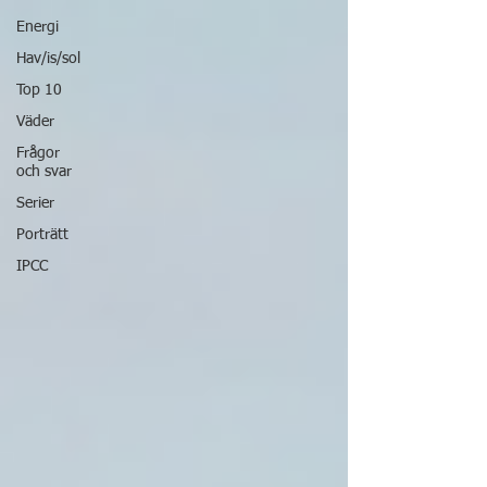
Energi
Hav/is/sol
Top 10
Väder
Frågor
och svar
Serier
Porträtt
IPCC