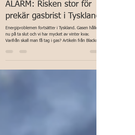
15 feb.
2 min läsning
Energi
ALARM: Risken stor för
prekär gasbrist i Tyskland
Energiproblemen fortsätter i Tyskland. Gasen håller
nu på ta slut och vi har mycket av vinter kvar.
Varifrån skall man få tag i gas? Artikeln från Blackout
News , publicerad den 5 februari 2026 , varnar för
att energisituationen i Tyskland blir alltmer kritisk,
med en betydande ökning av risken för gasbrist.
Politiker, media ljuger om att den "hårda vintern" är
orsaken till bristen... Verkligheten:
"Missbedömning" bär skulden... Tyskland var aldrig
ens förberett på en VARM v