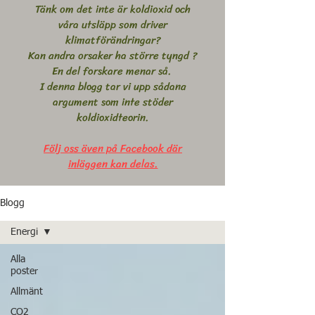
Tänk om det inte är koldioxid och
våra utsläpp som driver
klimatförändringar?
Kan andra orsaker ha större tyngd ?
En del forskare menar så.
I denna blogg tar vi upp sådana
argument som inte stöder
koldioxidteorin.
Följ oss även på Facebook där
inläggen kan delas.
Blogg
Energi
Alla
poster
Allmänt
CO2