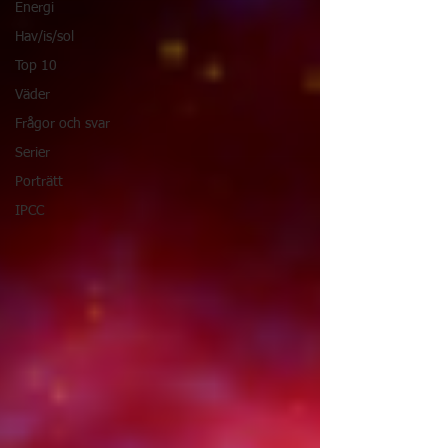
Energi
Hav/is/sol
Top 10
Väder
Frågor och svar
Serier
Porträtt
IPCC