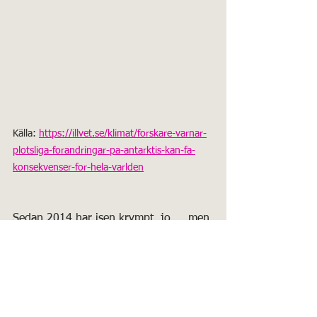
Källa: 
https://illvet.se/klimat/forskare-varnar-
plotsliga-forandringar-pa-antarktis-kan-fa-
konsekvenser-for-hela-varlden
Sedan 2014 har isen krympt, jo ... men 
är det alarmerande? Dessutom 
"glömmer" forskarna att säga att ytan 
steg fram till 2014. Man kan anta att 
dessa forskare fått sina datamodeller 
att explodera i Antarktis gällande 