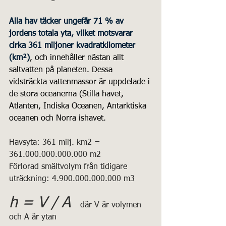
Alla hav täcker ungefär 71 % av 
jordens totala yta, vilket motsvarar 
cirka 361 miljoner kvadratkilometer 
(km²)
, och innehåller nästan allt 
saltvatten på planeten. Dessa 
vidsträckta vattenmassor är uppdelade i 
de stora oceanerna (Stilla havet, 
Atlanten, Indiska Oceanen, Antarktiska 
oceanen och Norra ishavet.
Havsyta: 361 milj. km2 = 
361.000.000.000.000 m2
Förlorad smältvolym från tidigare 
uträckning: 4.900.000.000.000 m3
h = V / A
  där V är volymen 
och A är ytan