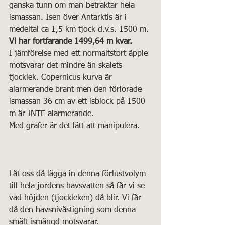
ganska tunn om man betraktar hela 
ismassan. Isen över Antarktis är i 
medeltal ca 1,5 km tjock d.v.s. 1500 m. 
Vi har fortfarande 1499,64 m kvar.
I jämförelse med ett normaltstort äpple 
motsvarar det mindre än skalets 
tjocklek. Copernicus kurva är 
alarmerande brant men den förlorade 
ismassan 36 cm av ett isblock på 1500 
m är INTE alarmerande. 
Med grafer är det lätt att manipulera.
Låt oss då lägga in denna förlustvolym 
till hela jordens havsvatten så får vi se 
vad höjden (tjockleken) då blir. Vi får 
då den havsnivåstigning som denna 
smält ismängd motsvarar.