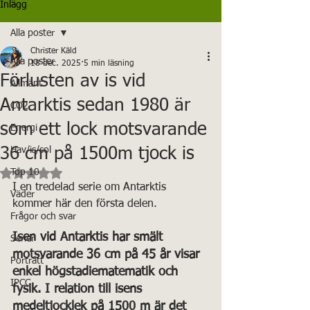
Inlägg
Alla poster
Christer Käld
Alla poster
18 dec. 2025
5 min läsning
Förlusten av is vid
Allmänt
Antarktis sedan 1980 är
CO2
som ett lock motsvarande
Energi
36 cm på 1500m tjock is
Hav/is/sol
Betygsatt till NaN av 5 stjärnor.
Top 10
I en tredelad serie om Antarktis 
Väder
kommer här den första delen.
Frågor och svar
Isen vid Antarktis har smält 
Serier
motsvarande 36 cm på 45 år visar 
Porträtt
enkel högstadiematematik och 
IPCC
fysik. I relation till isens 
medeltjocklek på 1500 m är det 