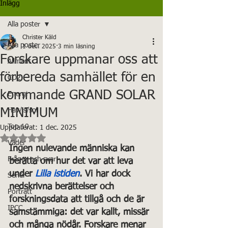
Inlägg
Alla poster
Christer Käld
Alla poster
1 dec. 2025
3 min läsning
Forskare uppmanar oss att
Allmänt
förbereda samhället för en
CO2
kommande GRAND SOLAR
Energi
MINIMUM
Hav/is/sol
Top 10
Uppdaterat:
1 dec. 2025
Betygsatt till NaN av 5 stjärnor.
Väder
Ingen nulevande människa kan 
Frågor och svar
berätta om hur det var att leva 
under 
Lilla istiden
. Vi har dock 
Serier
nedskrivna berättelser och 
Porträtt
forskningsdata att tillgå och de är 
IPCC
samstämmiga: det var kallt, missär 
och många nödår. Forskare menar 