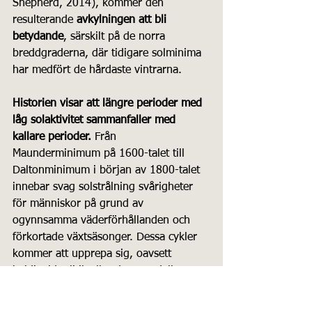
Shepherd, 2014), kommer den 
resulterande 
avkylningen att bli 
betydande
, särskilt på de norra 
breddgraderna, där tidigare solminima 
har medfört de hårdaste vintrarna.
Historien visar att längre perioder med 
låg solaktivitet sammanfaller med 
kallare perioder.
 Från 
Maunderminimum på 1600-talet till 
Daltonminimum i början av 1800-talet 
innebar svag solstrålning svårigheter 
för människor på grund av 
ogynnsamma väderförhållanden och 
förkortade växtsäsonger. Dessa cykler 
kommer att upprepa sig, oavsett 
koldioxidpolitik eller datormodeller – 
det är bara en tidsfråga.