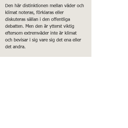
Den här distinktionen mellan väder och 
klimat noteras, förklaras eller 
diskuteras sällan i den offentliga 
debatten. Men den är ytterst viktig 
eftersom extremväder inte är klimat 
och bevisar i sig vare sig det ena eller 
det andra.
En annan ofta förekommande 
sammanblandning i media och i 
politiken är den mellan miljö och 
klimat. Sammanblandningen leder ofta 
till felslut såsom ”Jag vill rädda miljön, 
alltså måste vi stoppa 
klimatförändringen”.
Överdrifter och rena lögner