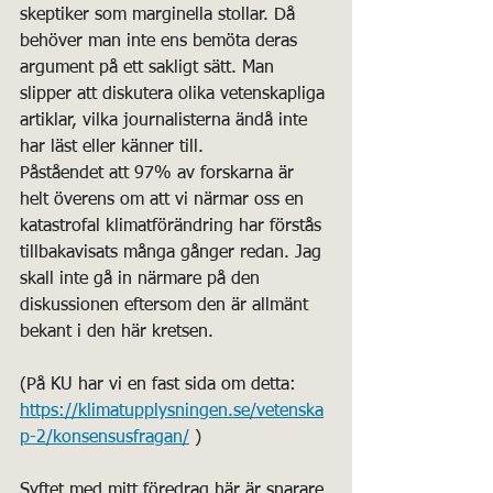
skeptiker som marginella stollar. Då 
behöver man inte ens bemöta deras 
argument på ett sakligt sätt. Man 
slipper att diskutera olika vetenskapliga 
artiklar, vilka journalisterna ändå inte 
har läst eller känner till.
Påståendet att 97% av forskarna är 
helt överens om att vi närmar oss en 
katastrofal klimatförändring har förstås 
tillbakavisats många gånger redan. Jag 
skall inte gå in närmare på den 
diskussionen eftersom den är allmänt 
bekant i den här kretsen.
(På KU har vi en fast sida om detta: 
https://klimatupplysningen.se/vetenska
p-2/konsensusfragan/
 )
Syftet med mitt föredrag här är snarare 