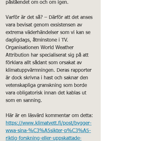
påståendet om och om igen.
Varför är det så? – Därför att det anses 
vara bevisat genom exsistensen av 
extrema väderhändelser som vi kan se 
dagligdags, åtminstone i TV. 
Organisationen World Weather 
Attribution har specialiserat sig på att 
förklara allt sådant som orsakat av 
klimatuppvärmningen. Deras rapporter 
är dock skrivna i hast och saknar den 
vetenskapliga granskning som borde 
vara obligatorisk innan det kablas ut 
som en sanning.
Här är en läsvärd kommentar om detta: 
https://www.klimatvett.fi/post/bygger-
wwa-sina-%C3%A5sikter-p%C3%A5-
riktig-forskning-eller-uppskattade-