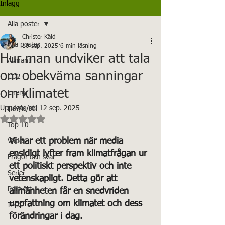
Inlägg
Alla poster
Christer Käld
Alla poster
10 sep. 2025
6 min läsning
Hur man undviker att tala
Allmänt
om obekväma sanningar
CO2
om klimatet
Energi
Uppdaterat:
12 sep. 2025
Hav/is/sol
Betygsatt till NaN av 5 stjärnor.
Top 10
Vi har ett problem när media 
Väder
ensidigt lyfter fram klimatfrågan ur 
Frågor och svar
ett politiskt perspektiv och inte 
Serier
vetenskapligt. Detta gör att 
Porträtt
allmänheten får en snedvriden 
uppfattning om klimatet och dess 
IPCC
förändringar i dag.