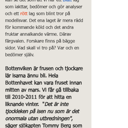
kan se det som att vi har ett 
blått
 lag 
som iakttar, bedömer och gör analyser 
och ett 
rött
 lag som blint tror på 
modellsvar. Det ena laget är mera rädd 
för kommande köld och det andra 
fruktar annalkande värme. Därav 
färgvalen. Forskare finns på bägge 
sidor. Vad skall vi tro på? Var och en 
bedömer själv.
Bottenviken är frusen och tjockare 
lär isarna ännu bli. Hela 
Bottenhavet kan vara fruset innan 
mitten av mars. Vi får gå tillbaka 
till 2010-2011 för att hitta en 
liknande vinter.  "
Det är inte 
tjockleken på isen nu som är det 
onormala utan utbredningen"
, 
säger sjökapten Tommy Berg som 