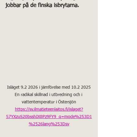
jobbar på de finska isbrytarna.
Isläget 9.2 2026 i jämförelse med 10.2 2025
En radikal skillnad i utbredning och i 
vattentemperatur i Östersjön
https://sv.ilmatieteenlaitos.fi/islaget?
57YXzuS20bsshIX8Pz9FY9_q=mode%253D1
%2526lang%253Dsv