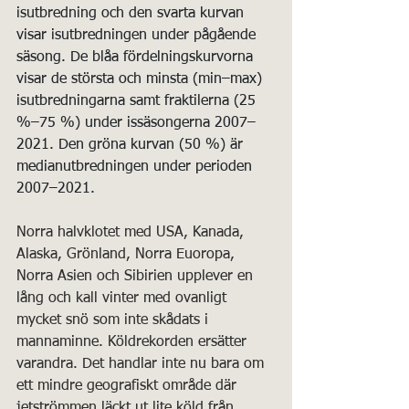
isutbredning och den svarta kurvan 
visar isutbredningen under pågående 
säsong. De blåa fördelningskurvorna 
visar de största och minsta (min–max) 
isutbredningarna samt fraktilerna (25 
%–75 %) under issäsongerna 2007–
2021. Den gröna kurvan (50 %) är 
medianutbredningen under perioden 
2007–2021.
Norra halvklotet med USA, Kanada, 
Alaska, Grönland, Norra Euoropa, 
Norra Asien och Sibirien upplever en 
lång och kall vinter med ovanligt 
mycket snö som inte skådats i 
mannaminne. Köldrekorden ersätter 
varandra. Det handlar inte nu bara om 
ett mindre geografiskt område där 
jetströmmen läckt ut lite köld från 