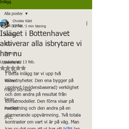
Inlägg
Alla poster
Christer Käld
Alla poster
12 feb.
3 min läsning
Isläget i Bottenhavet
Allmänt
aktiverar alla isbrytare vi
CO2
har nu
Energi
Uppdaterat:
13 feb.
Hav/is/sol
Betygsatt till NaN av 5 stjärnor.
Top 10
I detta inlägg tar vi upp två 
klimatnyheter. Den ena bygger på 
Väder
upplevd (evidensbaserad) verklighet 
Frågor och svar
och den andra på resultat från 
Serier
klimatmodeller. Den förra visar på 
nedkylning och den andra på en 
Porträtt
alarmerande uppvärmning. Två totala 
IPCC
kontraster om vart vi är på väg. Man 