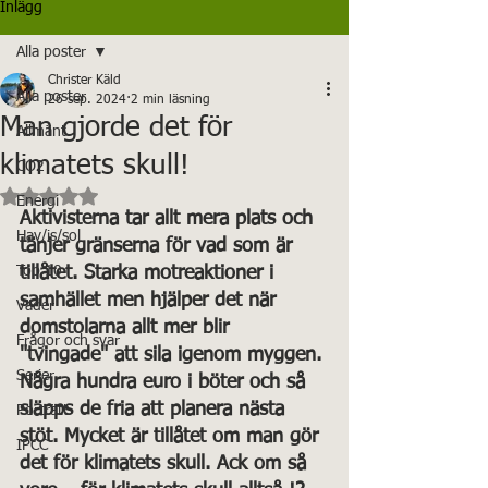
Inlägg
Alla poster
Christer Käld
Alla poster
26 sep. 2024
2 min läsning
Man gjorde det för
Allmänt
klimatets skull!
CO2
Betygsatt till NaN av 5 stjärnor.
Energi
Aktivisterna tar allt mera plats och 
Hav/is/sol
tänjer gränserna för vad som är 
Top 10
tillåtet. Starka motreaktioner i 
samhället men hjälper det när 
Väder
domstolarna allt mer blir 
Frågor och svar
"tvingade" att sila igenom myggen. 
Serier
Några hundra euro i böter och så 
släpps de fria att planera nästa 
Porträtt
stöt. Mycket är tillåtet om man gör 
IPCC
det för klimatets skull. Ack om så 