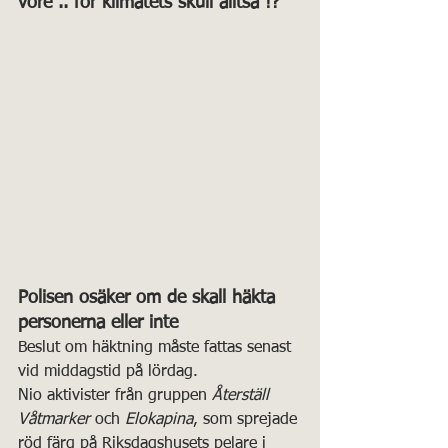
vore .. för klimatets skull alltså !?
Polisen osäker om de skall häkta 
personerna eller inte
Beslut om häktning måste fattas senast 
vid middagstid på lördag.
Nio aktivister från gruppen 
Återställ 
Våtmarker
 och 
Elokapina
, som sprejade 
röd färg på Riksdagshusets pelare i 