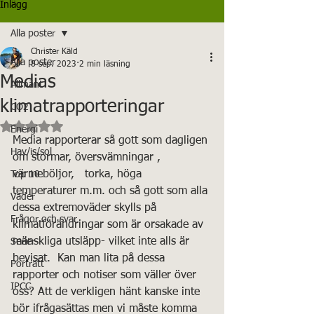
Inlägg
Alla poster
Christer Käld
Alla poster
8 sep. 2023
2 min läsning
Medias
Allmänt
klimatrapporteringar
CO2
Betygsatt till NaN av 5 stjärnor.
Energi
Media rapporterar så gott som dagligen 
Hav/is/sol
om stormar, översvämningar , 
värmeböljor,   torka, höga 
Top 10
temperaturer m.m. och så gott som alla 
Väder
dessa extremoväder skylls på 
Frågor och svar
klimatförändringar som är orsakade av 
mänskliga utsläpp- vilket inte alls är 
Serier
bevisat.  Kan man lita på dessa 
Porträtt
rapporter och notiser som väller över 
IPCC
oss? Att de verkligen hänt kanske inte 
bör ifrågasättas men vi måste komma 