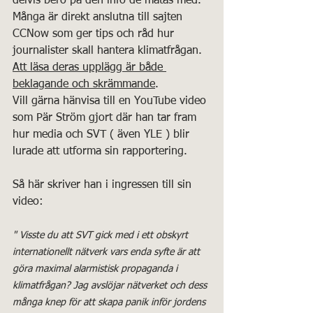
delvis bero på den info de matas med. 
Många är direkt anslutna till sajten 
CCNow som ger tips och råd hur 
journalister skall hantera klimatfrågan. 
Att läsa deras upplägg är både 
beklagande och skrämmande
. 
Vill gärna hänvisa till en YouTube video 
som Pär Ström gjort där han tar fram 
hur media och SVT ( även YLE ) blir 
lurade att utforma sin rapportering.
Så här skriver han i ingressen till sin 
video:
" Visste du att SVT gick med i ett obskyrt 
internationellt nätverk vars enda syfte är att 
göra maximal alarmistisk propaganda i 
klimatfrågan? Jag avslöjar nätverket och dess 
många knep för att skapa panik inför jordens 