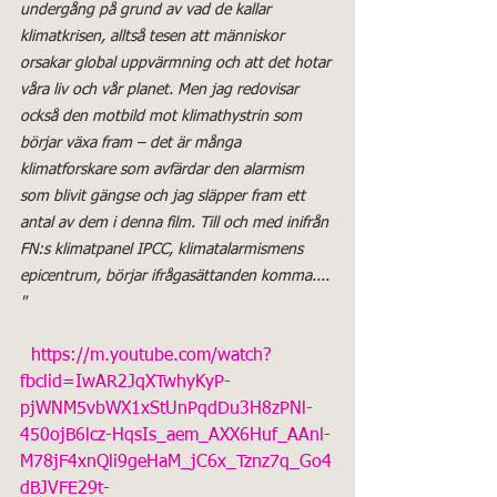
undergång på grund av vad de kallar 
klimatkrisen, alltså tesen att människor 
orsakar global uppvärmning och att det hotar 
våra liv och vår planet. Men jag redovisar 
också den motbild mot klimathystrin som 
börjar växa fram – det är många 
klimatforskare som avfärdar den alarmism 
som blivit gängse och jag släpper fram ett 
antal av dem i denna film. Till och med inifrån 
FN:s klimatpanel IPCC, klimatalarmismens 
epicentrum, börjar ifrågasättanden komma.... 
"
https://m.youtube.com/watch?
fbclid=IwAR2JqXTwhyKyP-
pjWNM5vbWX1xStUnPqdDu3H8zPNl-
450ojB6lcz-HqsIs_aem_AXX6Huf_AAnl-
M78jF4xnQli9geHaM_jC6x_Tznz7q_Go4
dBJVFE29t-