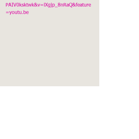
PAIV0ksktwk&v=lXgjp_8nRaQ&feature
=youtu.be