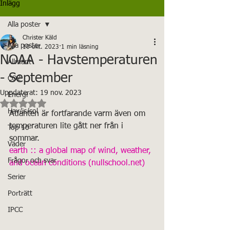
Inlägg
Alla poster
Christer Käld
Alla poster
10 okt. 2023
1 min läsning
NOAA - Havstemperaturen
Allmänt
- September
CO2
Uppdaterat:
19 nov. 2023
Energi
Betygsatt till NaN av 5 stjärnor.
Hav/is/sol
Atlanten är fortfarande varm även om 
temperaturen lite gått ner från i 
Top 10
sommar.
Väder
earth :: a global map of wind, weather, 
Frågor och svar
and ocean conditions (nullschool.net)
Serier
Porträtt
IPCC