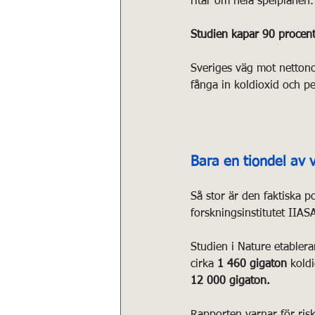
ritar om hela spelplanen.
Studien kapar 90 procent 
Sveriges väg mot nettonol
fånga in koldioxid och p
Bara en tiondel av 
Så stor är den faktiska p
forskningsinstitutet IIAS
Studien i Nature etablera
cirka 
1 460 gigaton
 kold
12 000 gigaton.
Rapporten varnar för risk