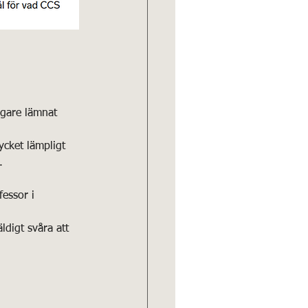
igare lämnat 
cket lämpligt 
.
fessor i 
ldigt svåra att 