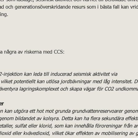
d och generationsöverskridande resurs som i bästa fall kan vrida
ing.
na några av riskerna med CCS:
njektion kan leda till inducerad seismisk aktivitet via 
 vilket potentiellt kan utlösa jordbävningar med låg intensitet.
g äventyra lagringskomplexet och skapa vägar för CO2 undkomm
er
tan kan utgöra ett hot mot grunda grundvattenreservoarer genom
nom bildandet av kolsyra. Detta kan ha flera sekundära effekter
taller, sulfat eller klorid, som kan innehålla föroreningar från a
oxid eller kvävedioxid, vilket ökar effekten av mobilisering av gi