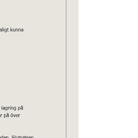
aligt kunna 
 lagring på 
r på över 
åden. Slutsatsen 