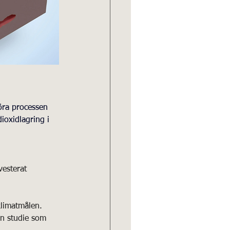
göra processen 
ioxidlagring i 
vesterat 
klimatmålen.
en studie som 