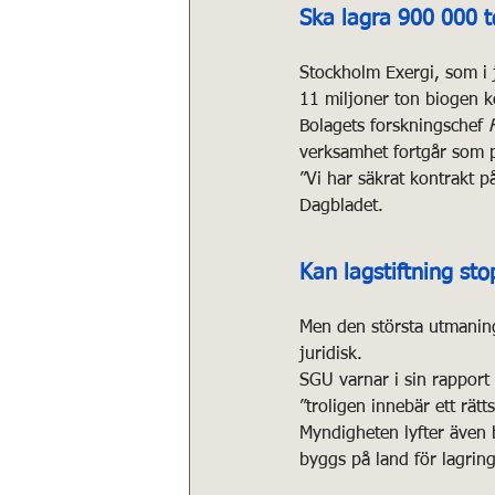
Ska lagra 900 000 t
Stockholm Exergi, som i j
11 miljoner ton biogen ko
Bolagets forskningschef 
verksamhet fortgår som p
”Vi har säkrat kontrakt p
Dagbladet.
Kan lagstiftning st
Men den största utmaning
juridisk.
SGU varnar i sin rapport 
”troligen innebär ett rätt
Myndigheten lyfter även b
byggs på land för lagring 