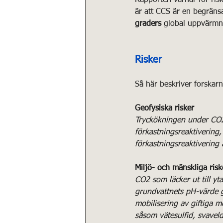
är att CCS är en begränsa
graders
 global uppvärmn
Risker
Så här beskriver forskar
Geofysiska risker
Tryckökningen under CO2-i
förkastningsreaktivering,
förkastningsreaktiverin
Miljö- och mänskliga risk
CO2 som läcker ut till y
grundvattnets pH-värde ge
mobilisering av giftiga me
såsom vätesulfid, svaveldi