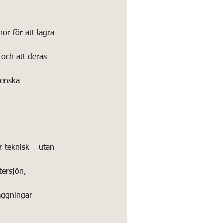
or för att lagra 
och att deras 
venska 
 teknisk – utan 
tersjön, 
läggningar 