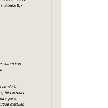
 tillbaka 
0,7 
 Dessutom kan 
a.
 att sänka 
, till exempel 
ndra gaser, 
ftiga metaller. 