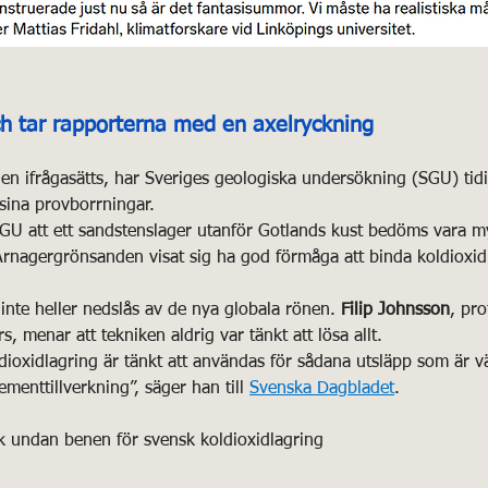
h tar rapporterna med en axelryckning
en ifrågasätts, har Sveriges geologiska undersökning (SGU) tid
sina provborrningar.
GU att ett sandstenslager utanför Gotlands kust bedöms vara my
 Arnagergrönsanden visat sig ha god förmåga att binda koldioxid
 inte heller nedslås av de nya globala rönen. 
Filip Johnsson
, pro
, menar att tekniken aldrig var tänkt att lösa allt.
ldioxidlagring är tänkt att användas för sådana utsläpp som är vä
ementtillverkning”, säger han till 
Svenska Dagbladet
.
k undan benen för svensk koldioxidlagring