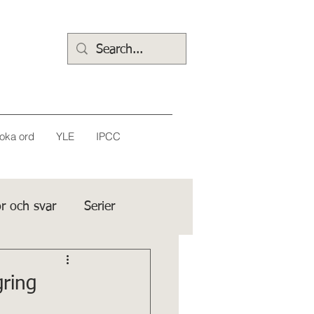
oka ord
YLE
IPCC
r och svar
Serier
gring