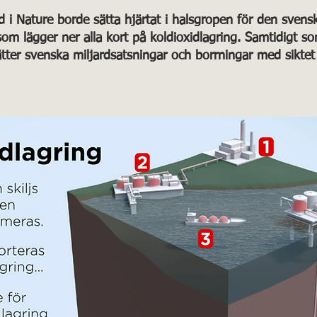
d i Nature borde sätta hjärtat i halsgropen för den svens
som lägger ner alla kort på koldioxidlagring. Samtidigt s
sätter svenska miljardsatsningar och borrningar med siktet 