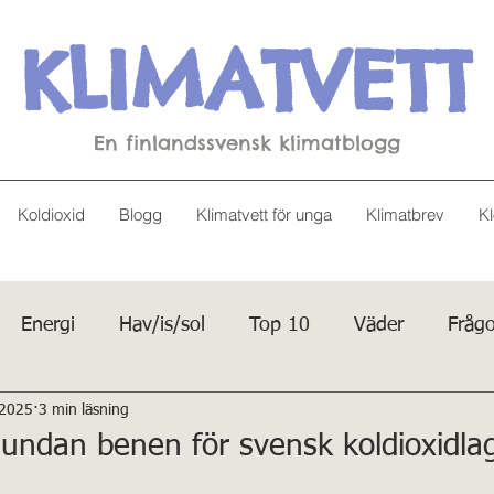
KLIMATVETT
En finlandssvensk klimatblogg
Koldioxid
Blogg
Klimatvett för unga
Klimatbrev
Kl
Energi
Hav/is/sol
Top 10
Väder
Frågo
 2025
3 min läsning
 undan benen för svensk koldioxidla
v 5 stjärnor.