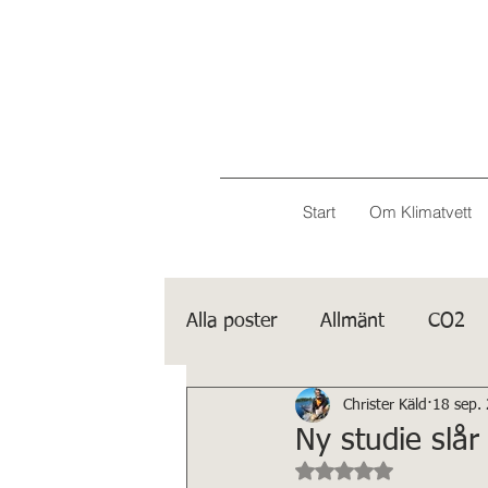
Start
Om Klimatvett
Alla poster
Allmänt
CO2
Christer Käld
18 sep.
Porträtt
IPCC
Ny studie slår
Betygsatt till NaN a