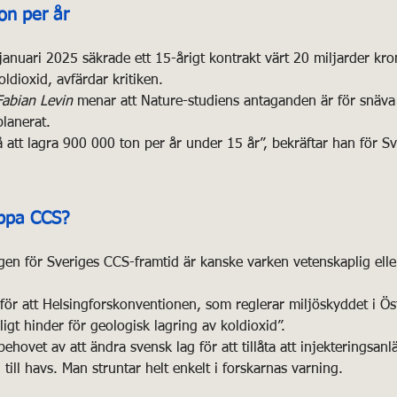
on per år
anuari 2025 säkrade ett 15-årigt kontrakt värt 20 miljarder kron
ldioxid, avfärdar kritiken.
Fabian Levin
 menar att Nature-studiens antaganden är för snäva 
lanerat.
å att lagra 900 000 ton per år under 15 år”, bekräftar han för S
oppa CCS?
en för Sveriges CCS-framtid är kanske varken vetenskaplig eller
för att Helsingforskonventionen, som reglerar miljöskyddet i Ös
sligt hinder för geologisk lagring av koldioxid”.
ehovet av att ändra svensk lag för att tillåta att injekteringsan
till havs. Man struntar helt enkelt i forskarnas varning.