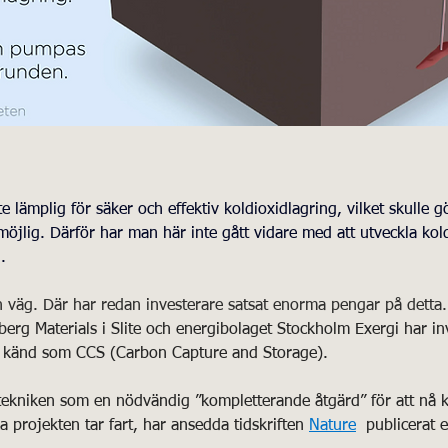
e lämplig för säker och effektiv koldioxidlagring, vilket skulle 
möjlig. Därför har man här inte gått vidare med att utveckla kold
. 
n väg. Där har redan investerare satsat enorma pengar på detta.
berg Materials i Slite och energibolaget Stockholm Exergi har in
n, känd som CCS (Carbon Capture and Storage).
r tekniken som en nödvändig ”kompletterande åtgärd” för att nå 
 projekten tar fart, har ansedda tidskriften 
Nature
  publicerat 