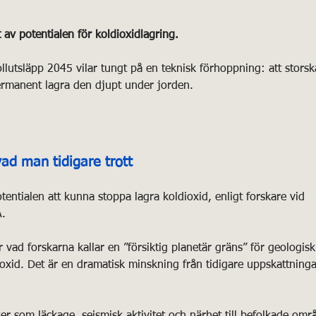
av potentialen för koldioxidlagring.
lutsläpp 2045 vilar tungt på en teknisk förhoppning: att storsk
ermanent lagra den djupt under jorden.
vad man tidigare trott
otentialen att kunna stoppa lagra koldioxid, enligt forskare vid 
A.
r vad forskarna kallar en ”försiktig planetär gräns” för geologisk
ioxid. Det är en dramatisk minskning från tidigare uppskattninga
er som läckage, seismisk aktivitet och närhet till befolkade omr