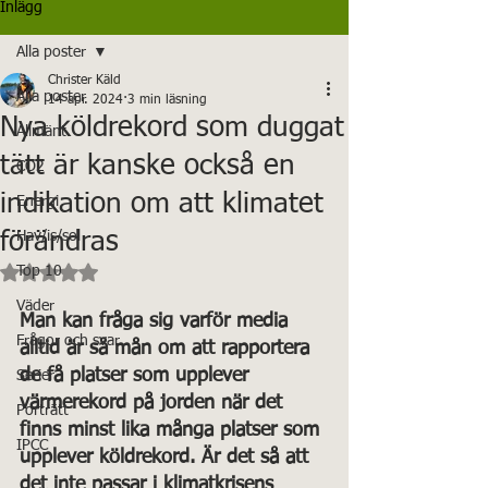
Inlägg
Alla poster
Christer Käld
Alla poster
14 apr. 2024
3 min läsning
Nya köldrekord som duggat
Allmänt
tätt är kanske också en
CO2
indikation om att klimatet
Energi
förändras
Hav/is/sol
Betygsatt till NaN av 5 stjärnor.
Top 10
Väder
Man kan fråga sig varför media 
Frågor och svar
alltid är så mån om att rapportera 
de få platser som upplever 
Serier
värmerekord på jorden när det 
Porträtt
finns minst lika många platser som 
IPCC
upplever köldrekord. Är det så att 
det inte passar i klimatkrisens 