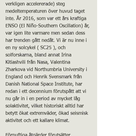
verkligen accelererade) steg 
medeltemperaturen över huvud taget 
inte. År 2016, som var ett års kraftiga 
ENSO (El Niño-Southern Oscillation) år, 
var igen lite varmare men sedan dess 
har trenden gått nedåt. Vi är nu inne i 
en ny solcykel ( SC25 ), och 
solforskarna, bland annat Irina 
Kitiashvili från Nasa, Valentina 
Zharkova vid Northumbria University i 
England och Henrik Svensmark från 
Danish National Space Institute, har 
redan i ett decennium förutspått att vi 
nu går in i en period av mycket låg 
solaktivitet, vilket historiskt alltid har 
betytt ökat extremväder, ökad seismisk 
aktivitet och ett kallare klimat.
Förnuftiga åtgärder förutsätter 