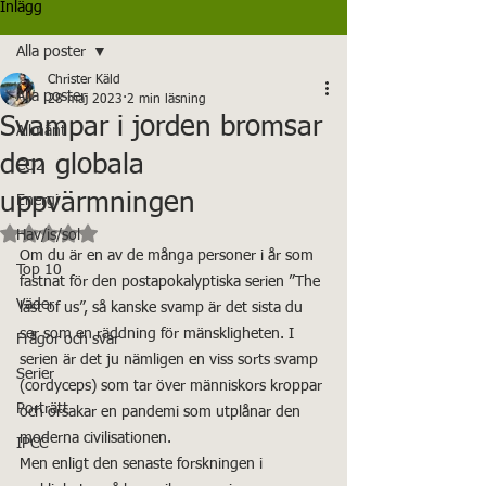
Inlägg
Alla poster
Christer Käld
Alla poster
28 maj 2023
2 min läsning
Svampar i jorden bromsar
Allmänt
den globala
CO2
uppvärmningen
Energi
Betygsatt till NaN av 5 stjärnor.
Hav/is/sol
Om du är en av de många personer i år som 
Top 10
fastnat för den postapokalyptiska serien ”The 
Väder
last of us”, så kanske svamp är det sista du 
ser som en räddning för mänskligheten. I 
Frågor och svar
serien är det ju nämligen en viss sorts svamp 
Serier
(cordyceps) som tar över människors kroppar 
Porträtt
och orsakar en pandemi som utplånar den 
moderna civilisationen.
IPCC
Men enligt den senaste forskningen i 