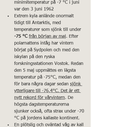
minimitemperatur på -7 °C i juni 
var den 3 juni 1962
Extrem kyla anlände onormalt 
tidigt till Antarktis, med 
temperaturer som sjönk till under
-75 °C
från början av maj
. Efter 
polarnattens intåg har vintern 
börjat på Sydpolen och med den 
iskylan på den ryska 
forskningsstationen Vostok. Redan 
den 5 maj uppmättes en lägsta 
temperatur på -75°C, medan den 
för bara några dagar sedan 
sjönk 
ytterligare till -76,4°C. Det är ett 
nytt rekord för vårvintern
. De 
högsta dagstemperaturerna 
sjunker också, ofta strax under -70 
°C på jordens kallaste kontinent.
En plötslig och oväntad våg av kall 