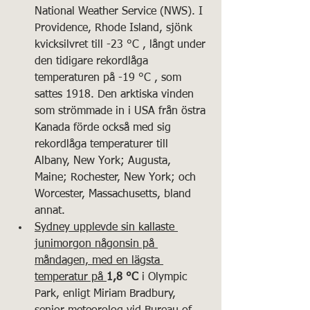
National Weather Service (NWS). I 
Providence, Rhode Island, sjönk 
kvicksilvret till -23 °C , långt under 
den tidigare rekordlåga 
temperaturen på -19 °C , som 
sattes 1918. Den arktiska vinden 
som strömmade in i USA från östra 
Kanada förde också med sig 
rekordlåga temperaturer till 
Albany, New York; Augusta, 
Maine; Rochester, New York; och 
Worcester, Massachusetts, bland 
annat.
Sydney upplevde sin kallaste 
junimorgon någonsin på 
måndagen, med en lägsta 
temperatur på 
1,8 °C
 i Olympic 
Park, enligt Miriam Bradbury, 