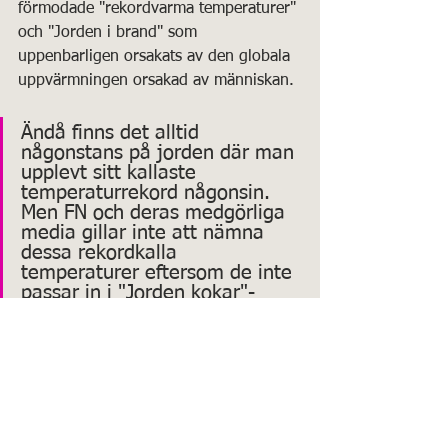
förmodade "rekordvarma temperaturer" 
och "Jorden i brand" som 
uppenbarligen orsakats av den globala 
uppvärmningen orsakad av människan. 
Ändå finns det alltid 
någonstans på jorden där man 
upplevt sitt kallaste 
temperaturrekord någonsin. 
Men FN och deras medgörliga 
media gillar inte att nämna 
dessa rekordkalla 
temperaturer eftersom de inte 
passar in i "Jorden kokar"-
berättelsen. Och våra 
makthavare är desperata att 
övertyga oss om att vår planet 
håller på att överhettas, så vi 
måste acceptera 
energiosäkerhet och nationell 
utarmning för att uppnå det 