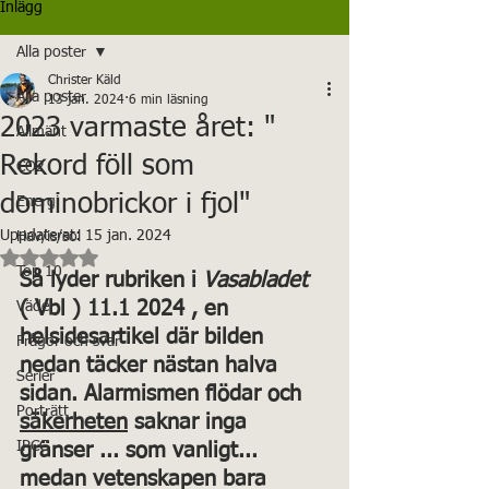
Inlägg
Alla poster
Christer Käld
Alla poster
13 jan. 2024
6 min läsning
2023 varmaste året: "
Allmänt
Rekord föll som
CO2
dominobrickor i fjol"
Energi
Uppdaterat:
15 jan. 2024
Hav/is/sol
Betygsatt till NaN av 5 stjärnor.
Top 10
Så lyder rubriken i 
Vasabladet
( Vbl ) 11.1 2024 , en 
Väder
helsidesartikel där bilden 
Frågor och svar
nedan täcker nästan halva 
Serier
sidan. Alarmismen flödar och 
Porträtt
säkerheten
 saknar inga 
IPCC
gränser ... som vanligt... 
medan vetenskapen bara 