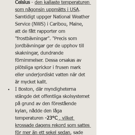
Celsius
 - 
den kallaste temperaturen 
som någonsin uppmätts i USA
. 
Samtidigt uppger National Weather 
Service (NWS) i Caribou, Maine, 
att de fått rapporter om 
"frostbävningar". "Precis som 
jordbävningar ger de upphov till 
skakningar, dundrande 
förnimmelser. Dessa orsakas av 
plötsliga sprickor i frusen mark 
eller underjordiskt vatten när det 
är mycket kallt.
I Boston, där myndigheterna 
stängde det offentliga skolsystemet 
på grund av den förestående 
kylan, nådde den låga 
temperaturen 
-23°C
 , vilket 
krossade dagens rekord som sattes 
för mer än ett sekel sedan
, sade 