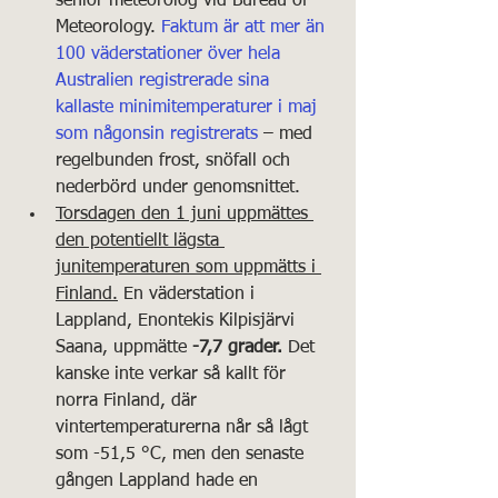
senior meteorolog vid Bureau of 
Meteorology. 
Faktum är att mer än 
100 väderstationer över hela 
Australien registrerade sina 
kallaste minimitemperaturer i maj 
som någonsin registrerats
 – med 
regelbunden frost, snöfall och 
nederbörd under genomsnittet.
Torsdagen den 1 juni uppmättes 
den potentiellt lägsta 
junitemperaturen som uppmätts i 
Finland.
 En väderstation i 
Lappland, Enontekis Kilpisjärvi 
Saana, uppmätte 
-7,7 grader.
 Det 
kanske inte verkar så kallt för 
norra Finland, där 
vintertemperaturerna når så lågt 
som -51,5 °C, men den senaste 
gången Lappland hade en 