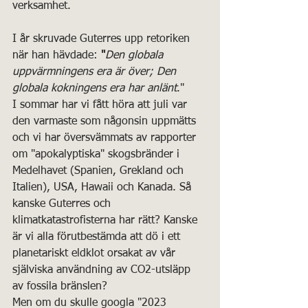
verksamhet.
I år skruvade Guterres upp retoriken 
när han hävdade:
 "
Den globala 
uppvärmningens era är över; Den 
globala kokningens era har anlänt
."
I sommar har vi fått höra att juli var 
den varmaste som någonsin uppmätts 
och vi har översvämmats av rapporter 
om "apokalyptiska" skogsbränder i 
Medelhavet (Spanien, Grekland och 
Italien), USA, Hawaii och Kanada. Så 
kanske Guterres och 
klimatkatastrofisterna har rätt? Kanske 
är vi alla förutbestämda att dö i ett 
planetariskt eldklot orsakat av vår 
själviska användning av CO2-utsläpp 
av fossila bränslen?
Men om du skulle googla "2023 