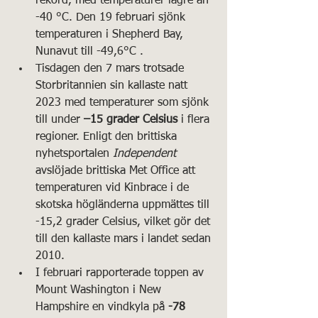
rekord, med temperaturer lägre än 
-40 °C. Den 19 februari sjönk 
temperaturen i Shepherd Bay, 
Nunavut till -49,6°C .
Tisdagen den 7 mars trotsade 
Storbritannien sin kallaste natt 
2023 med temperaturer som sjönk 
till under 
–15 grader Celsius
 i flera 
regioner. Enligt den brittiska 
nyhetsportalen 
Independent
avslöjade brittiska Met Office att 
temperaturen vid Kinbrace i de 
skotska högländerna uppmättes till 
-15,2 grader Celsius, vilket gör det 
till den kallaste mars i landet sedan 
2010.
I februari rapporterade toppen av 
Mount Washington i New 
Hampshire en vindkyla på 
-78 