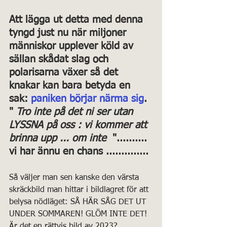
Att lägga ut detta med denna 
tyngd just nu när miljoner 
människor upplever köld av 
sällan skådat slag och 
polarisarna växer så det 
knakar kan bara betyda en 
sak: 
paniken börjar närma sig
. 
" 
Tro inte på det ni ser utan 
LYSSNA på oss : vi kommer att 
brinna upp ... om inte
  ".......... 
vi har ännu en chans .............. 
Så väljer man sen kanske den värsta 
skräckbild man hittar i bildlagret för att 
belysa nödläget: SÅ HÄR SÅG DET UT 
UNDER SOMMAREN! GLÖM INTE DET!
Är det en rättvis bild av 2023?