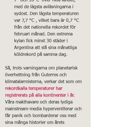
7° och 16°C  över hela landet, 
med de lägsta avläsningarna i 
sydost. Den lägsta temperaturen 
var 7,7 °C , vilket bara är 0,7 °C  
från det nationella rekordet för 
februari månad. Den extrema 
kylan fick minst 30 städer i 
Argentina att slå sina månatliga 
köldrekord på samma dag.
Så, trots varningarna om planetarisk 
överhettning från Guterres och 
klimatalarmisterna, verkar det som om 
rekordkalla temperaturer har 
registrerats på alla kontinenter i år.
Våra makthavare och deras lydiga 
mainstream-media hyperventilerar och 
får panik och bombarderar oss med 
sina många historier om årets 