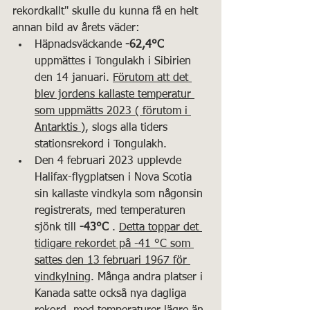
rekordkallt" skulle du kunna få en helt 
annan bild av årets väder:
Häpnadsväckande 
-62,4°C
uppmättes i Tongulakh i Sibirien 
den 14 januari. 
Förutom att det 
blev jordens kallaste temperatur 
som uppmätts 2023 ( förutom i 
Antarktis )
, slogs alla tiders 
stationsrekord i Tongulakh.
Den 4 februari 2023 upplevde 
Halifax-flygplatsen i Nova Scotia 
sin kallaste vindkyla som någonsin 
registrerats, med temperaturen 
sjönk till 
-43°C 
. 
Detta toppar det 
tidigare rekordet på -41 °C som 
sattes den 13 februari 1967 för 
vindkylning
. Många andra platser i 
Kanada satte också nya dagliga 