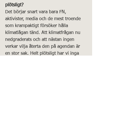
plötsligt?
Det börjar snart vara bara FN, 
aktivister, media och de mest troende 
som krampaktigt försöker hålla 
klimatlågan tänd. Att klimatfrågan nu 
nedgraderats och att nästan ingen 
verkar vilja återta den på agendan är 
en stor sak. Helt plötsligt har vi inga 
hot mera. Media försöker ibland 
komma med någon klimatupplysning 
om nya hot men allt drunknar i 
nyheterna om krig och fred. Är detta 
plötsliga hopp inte ett tydligt tecken på 
att hoten om kollaps varit falska 
eftersom man inte vidmakthållit dessa? 
Om det verkligen varit på liv och död 
hade ingen lämnat klimatskutan. Men 
nu verkar man ha gjort det.