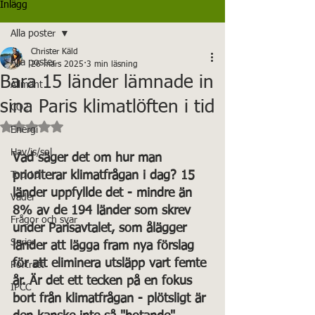
Inlägg
Alla poster
Christer Käld
Alla poster
26 mars 2025
3 min läsning
Bara 15 länder lämnade in
Allmänt
sina Paris klimatlöften i tid
CO2
Betygsatt till NaN av 5 stjärnor.
Energi
Hav/is/sol
Vad säger det om hur man 
prioriterar klimatfrågan i dag? 15 
Top 10
länder uppfyllde det - mindre än 
Väder
8% av de 194 länder som skrev 
Frågor och svar
under Parisavtalet, som ålägger 
Serier
länder att lägga fram nya förslag 
för att eliminera utsläpp vart femte 
Porträtt
år. Är det ett tecken på en fokus 
IPCC
bort från klimatfrågan - plötsligt är 