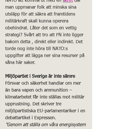
NATO att komma ut med en 
skrift
 där 
man uppmanar folk att minska sina 
utsläpp för att säkra att framtidens 
militärkraft skall kunna operera 
obehindrat. Låter det som en vettig 
strategi? Svårt att tro att FN inte ligger 
bakom detta , direkt eller indirekt. Det 
torde nog inte höra till NATO:s 
uppgifter att lägga ner sina resurser på 
såna här saker.
Miljöpartiet i Sverige är inte sämre
Försvar och säkerhet handlar om mer 
än bara vapen och ammunition – 
klimatarbetet får inte ställas mot militär 
upprustning. Det skriver tre 
miljöpartistiska EU-parlamentariker i en 
debattartikel i Expressen.
”Genom att ställa om våra energisystem 