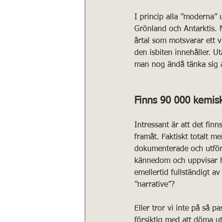
I princip alla ”moderna”
Grönland och Antarktis. M
årtal som motsvarar ett v
den isbiten innehåller. U
man nog ändå tänka sig at
Finns 90 000 kemis
Intressant är att det fin
framåt. Faktiskt totalt 
dokumenterade och utförd
kännedom och uppvisar he
emellertid fullständigt a
”narrative”? 
Eller tror vi inte på så 
försiktig med att döma u