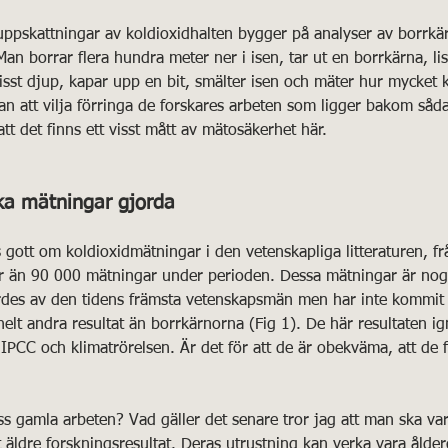
 uppskattningar av koldioxidhalten bygger på analyser av borrkä
an borrar flera hundra meter ner i isen, tar ut en borrkärna, list
isst djup, kapar upp en bit, smälter isen och mäter hur mycket k
tan att vilja förringa de forskares arbeten som ligger bakom såda
t det finns ett visst mått av mätosäkerhet här.
ka mätningar gjorda
ns gott om koldioxidmätningar i den vetenskapliga litteraturen, f
mer än 90 000 mätningar under perioden. Dessa mätningar är nog
es av den tidens främsta vetenskapsmän men har inte kommit t
lt andra resultat än borrkärnorna (Fig 1). De här resultaten ig
v IPCC och klimatrörelsen. Är det för att de är obekväma, att de 
pass gamla arbeten? Vad gäller det senare tror jag att man ska var
t äldre forskningsresultat. Deras utrustning kan verka vara ålde