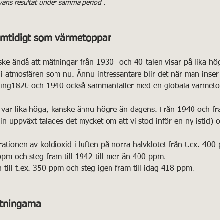
rvans resultat under samma period .
samtidigt som värmetoppar
ske ändå att mätningar från 1930- och 40-talen visar på lika hö
 i atmosfären som nu. Ännu intressantare blir det när man inser
ring1820 och 1940 också sammanfaller med en globala värmetop
 var lika höga, kanske ännu högre än dagens. Från 1940 och fram
n uppväxt talades det mycket om att vi stod inför en ny istid) 
tionen av koldioxid i luften på norra halvklotet från t.ex. 400 
ppm och steg fram till 1942 till mer än 400 ppm. 
 till t.ex. 350 ppm och steg igen fram till idag 418 ppm. 
tningarna