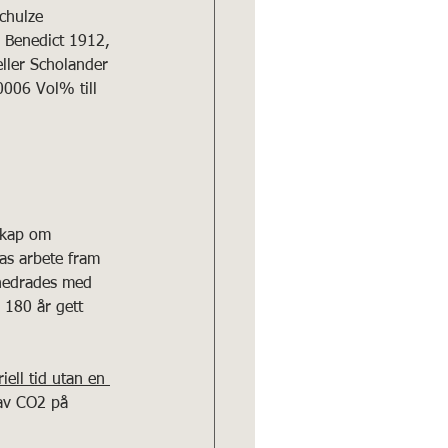
chulze 
 Benedict 1912, 
ller Scholander 
006 Vol% till 
skap om 
as arbete fram 
h hedrades med 
 180 år gett 
ell tid utan en 
av CO2 på 