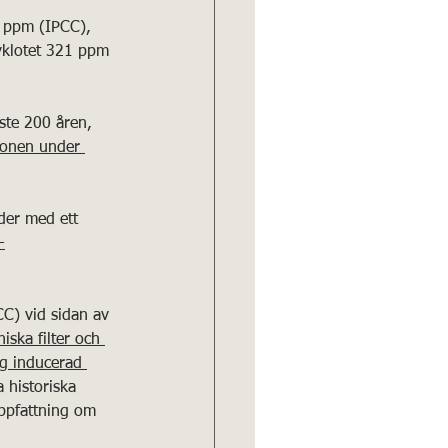
5 ppm (IPCC), 
vklotet 321 ppm 
onen under 
-
iska filter och 
ng inducerad 
 historiska 
ppfattning om 