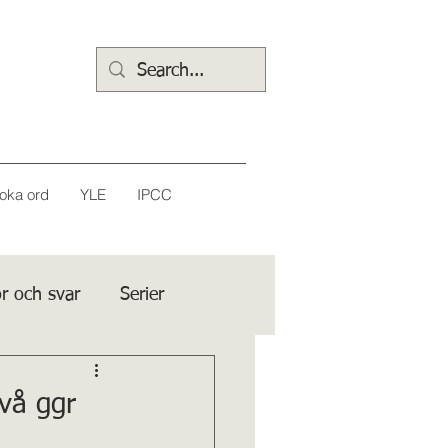
oka ord
YLE
IPCC
r och svar
Serier
vå ggr