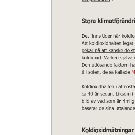
Stora klimatförändri
Det finns tider när koldi
Att koldioxidhalten legat
pekar på att kanske de s
koldioxid.
 Varken själva 
Den utlösande faktorn har
till solen, de så kallade 
M
Koldioxidhalten i atmosf
ca 40 år sedan. Liksom i a
bild av vad som är rimlig
baserar de sina uttaland
Koldioxidmätningar 