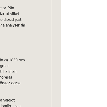
rnor från 
ar ut vilket 
oldioxid just 
na analyser får 
rån ca 1830 och 
grant 
ill allmän 
noreras 
förstör deras 
a väldigt 
rdomlig, men 