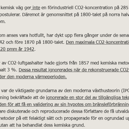
å kemisk väg ger
 inte
 en förindustriell CO2-koncentration på 28
ostulerar. Däremot är genomsnittet på 1800-talet på norra hal
pm. 
42 och före 1870 på 1800-talet. 
Den maximala CO2-koncentrati
r 420 pmm år 1942
. 
malt 3 %. 
Dessa resultat ignorerades när de rekonstruerade CO2
under den moderna värmeperioden.
kning bekräftade att de 
ignorerade en stor del av tillgängliga tekn
rden för att få en validering av sin hypotes om bränsleförbränni
are diskuterade och reproducerade dessa författare de få utvalda
etoder på ett felaktigt sätt och propagerade för en ogrundad u
 utan att ha behandlat dess kemiska grund. 