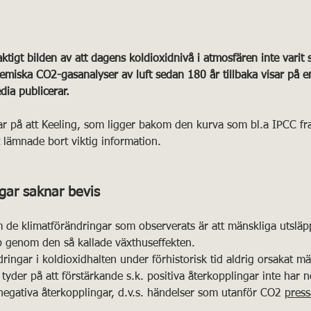
v 5 stjärnor.
ktigt bilden av att dagens koldioxidnivå i atmosfären inte varit 
emiska CO2-gasanalyser av luft sedan 180 år tillbaka visar på e
ia publicerar. 
ar på att Keeling, som ligger bakom den kurva som bl.a IPCC fr
 lämnade bort viktig information.
ngar saknar bevis
de klimatförändringar som observerats är att mänskliga utsläpp
p genom den så kallade växthuseffekten. 
dringar i koldioxidhalten under förhistorisk tid aldrig orsakat m
 tyder på att förstärkande s.k. positiva återkopplingar inte har n
egativa återkopplingar, d.v.s. händelser som utanför CO2 
press