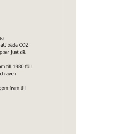
ga 
 att båda CO2-
par just då. 
 till 1980 föll 
och även 
ppm fram till 