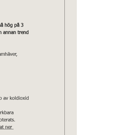
så hög på 3 
n annan trend 
amhäver, 
 av koldioxid 
ärkbara 
oterats. 
at ner 