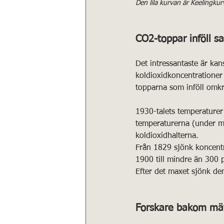
Den lila kurvan är Keelingku
CO2-toppar inföll 
Det intressantaste är kan
koldioxidkoncentrationer
topparna som inföll omk
1930-talets temperaturer
temperaturerna (under mi
koldioxidhalterna.
Från 1829 sjönk koncentra
1900 till mindre än 300 
Efter det maxet sjönk den
Forskare bakom mä