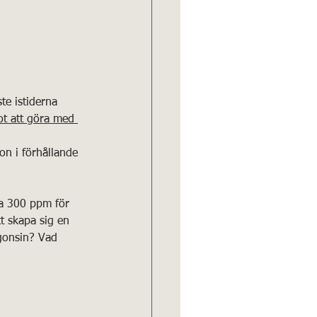
te istiderna 
ot att göra med 
on i förhållande 
ca 300 ppm för 
tt skapa sig en 
ågonsin? Vad 