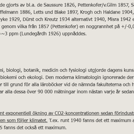
 gjorts av bl.a. de Saussure 1826, Pettenkofer/v.Gilm 1857, S
ffelmann 1886, Letts und Blake 1897, Krogh och Haldane 1904,
ke 1929, Dürst och Kreutz 1934 alternativt 1940, Misra 1942 e
genom vilka från 1857 (Pettenkofer) en noggrannhet på +/-0,0
=~3 ppm (Lundegårdh 1926) uppnåddes. 
i, biologi, botanik, medicin och fysiologi utgjorde dagens kun
 biokemi och ekologi. Den moderna klimatologin ignorerade der
igger till grund för alla läroböcker vid de nämnda fakulteterna oc
 har alla dessa över 90 000 mätningar inom nästan varje år sedan
nt exponentiell ökning av CO2-koncentrationen sedan förindustri
ten som följer klimatet.
 T.ex. runt 1940 fanns det ett maximum 
5 fanns det också ett maximum. 