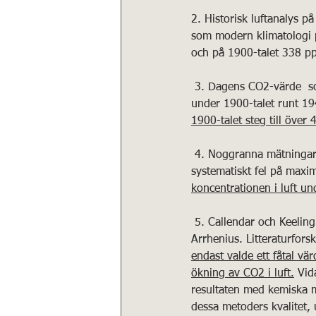
2. Historisk luftanalys p
som modern klimatologi p
och på 1900-talet 338 p
 3. Dagens CO2-värde  som anses vara hotfullt, har dykt upp flera gånger under de senaste 200 åren, 
under 1900-talet runt 19
1900-talet steg till öve
 4. Noggranna mätningar av CO2-luftgashalter hade gjorts från 1857 med kemiska metoder med ett 
systematiskt fel på maxi
koncentrationen i luft 
 5. Callendar och Keeling var de viktigaste grundarna av den moderna växthusteorin (IPCC) vid sidan av 
Arrhenius. Litteraturfors
endast valde ett fåtal vä
ökning av CO2 i luft.
 Vid
resultaten med kemiska m
dessa metoders kvalitet,