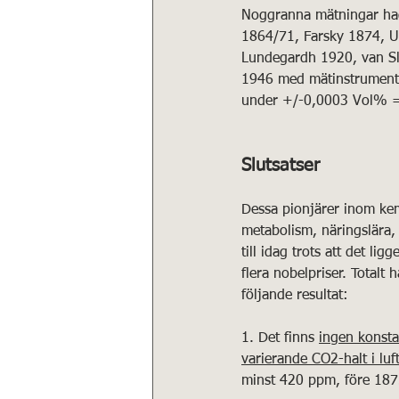
Noggranna mätningar hade
1864/71, Farsky 1874, U
Lundegardh 1920, van Sly
1946 med mätinstrument 
under +/-0,0003 Vol% 
Slutsatser
Dessa pionjärer inom kem
metabolism, näringslära,
till idag trots att det l
flera nobelpriser. Totalt
följande resultat: 
1. Det finns 
ingen konsta
varierande CO2-halt i luf
minst 420 ppm, före 187