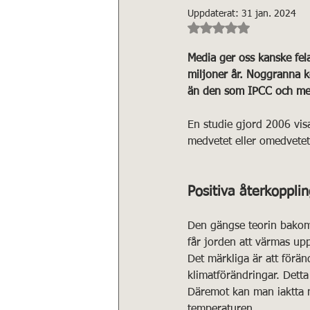
Uppdaterat:
31 jan. 2024
Betygsatt till NaN a
Media ger oss kanske fela
miljoner år. Noggranna k
än den som IPCC och med
En studie gjord 2006 vis
medvetet eller omedvetet
Positiva återkoppli
Den gängse teorin bakom 
får jorden att värmas up
Det märkliga är att förän
klimatförändringar. Detta
Däremot kan man iaktta n
temperaturen
 .  