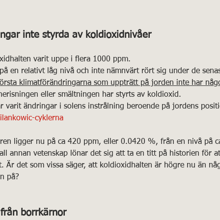
ngar inte styrda av koldioxidnivåer
oxidhalten varit uppe i flera 1000 ppm.
 på en relativt låg nivå och inte nämnvärt rört sig under de senas
törsta klimatförändringarna som uppträtt på jorden inte har någ
nerisningen eller smältningen har styrts av koldioxid.
 varit ändringar i solens instrålning beroende på jordens positi
ilankowic-cyklerna
ären ligger nu på ca 420 ppm, eller 0.0420 %, från en nivå på 
ll annan vetenskap lönar det sig att ta en titt på historien för a
t. Är det som vissa säger, att koldioxidhalten är högre nu än n
en på?
från borrkärnor