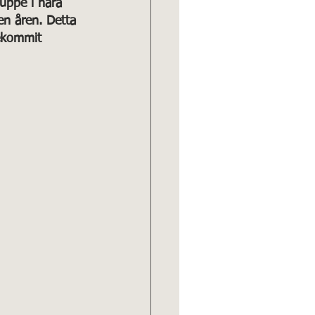
uppe i nära 
en åren. Detta 
rekommit 