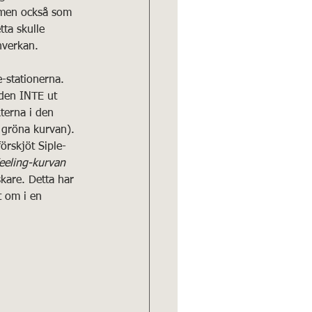
men också som 
tta skulle 
nverkan.
-stationerna. 
 den INTE ut 
terna i den 
 gröna kurvan).
örskjöt Siple-
eeling-kurvan
kare. Detta har 
 om i en 