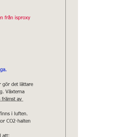
en från isproxy 
ga.
gör det lättare 
ng. Växterna 
 främst av 
nns i luften. 
tor CO2-halten 
 att: