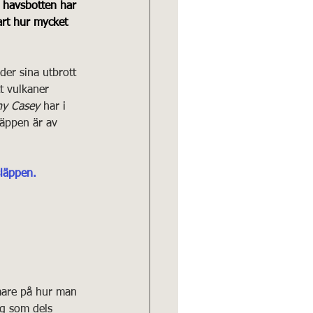
 havsbotten har 
art hur mycket 
er sina utbrott 
tt vulkaner 
hy Casey
 har i 
läppen är av 
släppen.
mare på hur man 
ng som dels 