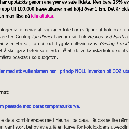
har upptäckts genom analyser av satellitdata. Men bara 25% av
s upp till 100.000 havsvulkaner med höjd över 1 km. Det är okl
kan man läsa på
klimatfakta.
loger som menar att vulkaner inte bara släpper ut koldioxid und
därefter. Geolog 
Ian Plimer
 hävdar i sin bok 
Heaven and Earth
 a
än alla fabriker, fordon och flygplan tillsammans. 
Geolog Timot
åtskilliga arbeten som tyder på att de vulkaniska koldioxiduts
måste beaktas i kolbudgeten.
ler med att vulkanismen har i princip NOLL inverkan på CO2-ut
omst
som passade med deras temperaturkurva.
iple-data kombinerades med Mauna-Loa data. Låt oss se lite när
an var i stort behov av att få en kurva för koldioxidens utveckli