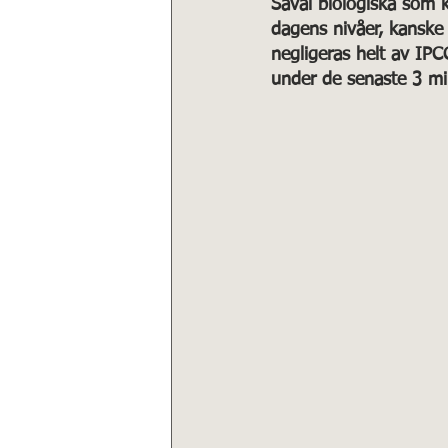
Såväl biologiska som k
dagens nivåer, kanske 
negligeras helt av IPC
under de senaste 3 mil