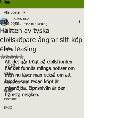
Inlägg
Alla poster
Christer Käld
Alla poster
4 juli 2024
2 min läsning
Hälften av tyska
Allmänt
elbilsköpare ångrar sitt köp
CO2
eller leasing
Energi
Betygsatt till NaN av 5 stjärnor.
Hav/is/sol
Att det går trögt på elbilsfronten 
Top 10
har det funnits många notiser om 
Väder
men nu läser man också om att 
kunder som redan köpt är 
Frågor och svar
missnöjda. Elprisnivån är den 
Serier
främsta orsaken.
Porträtt
IPCC