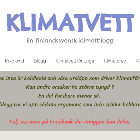
KLIMATVETT
En finlandssvensk klimatblogg
Koldioxid
Blogg
Klimatvett för unga
Klimatbrev
Kl
t inte är koldioxid och våra utsläpp som driver klimatfö
Kan andra orsaker ha större tyngd ?
En del forskare menar så.
blogg tar vi upp sådana argument som inte stöder koldiox
Följ oss även på Facebook där inläggen kan delas.