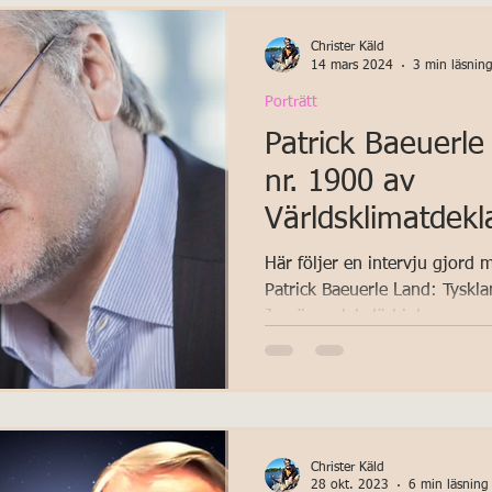
Judith hade en lysande karri
innan hon grundade CFAN . H
Christer Käld
of Earth and Atmosphe
14 mars 2024
3 min läsnin
Porträtt
Patrick Baeuerle
nr. 1900 av
Världsklimatdekl
Här följer en intervju gjord
Patrick Baeuerle Land: Tyskl
Jag är molekylärbiolog,...
Christer Käld
28 okt. 2023
6 min läsning