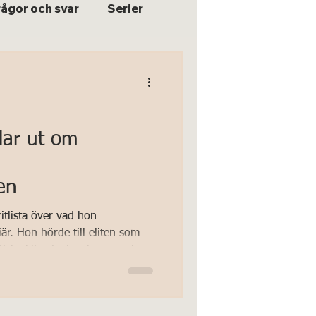
rågor och svar
Serier
lar ut om
en
itlista över vad hon
är. Hon hörde till eliten som
stiska klimatvetenskapen och
 på väg om vi fortsätter i samma
 tidigare uppdrag och ger
 klimatforskningen utformats.