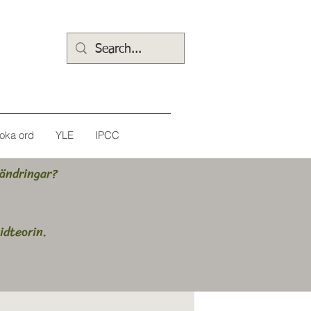
oka ord
YLE
IPCC
rändringar?
idteorin.