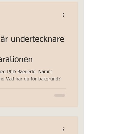
är inom den akademiska världen
on var ordförande för School
g
 är undertecknare
arationen
 med PhD Baeuerle. Namn:
and Vad har du för bakgrund?