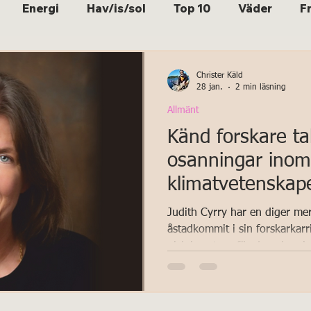
Energi
Hav/is/sol
Top 10
Väder
F
Christer Käld
28 jan.
2 min läsning
Allmänt
Känd forskare ta
osanningar inom
klimatvetenskap
Judith Cyrry har en diger mer
åstadkommit i sin forskarkarri
gick i spetsen för den alarmi
varnade folket för vart vi är
bana. Nu är hon fri från sina
svidande kritik över hur hela