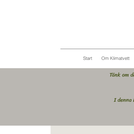
Start
Om Klimatvett
Tänk om de
I denna 