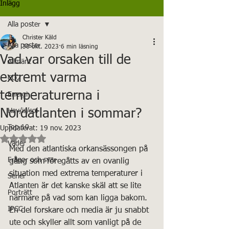
Inlägg
Alla poster
Christer Käld
Alla poster
30 okt. 2023
6 min läsning
Vad var orsaken till de
Allmänt
extremt varma
CO2
temperaturerna i
Energi
Nordatlanten i sommar?
Hav/is/sol
Top 10
Uppdaterat:
19 nov. 2023
Betygsatt till NaN av 5 stjärnor.
Väder
Med den atlantiska orkansässongen på 
Frågor och svar
gång som föregåtts av en ovanlig 
situation med extrema temperaturer i 
Serier
Atlanten är det kanske skäl att se lite 
Porträtt
närmare på vad som kan ligga bakom. 
IPCC
En del forskare och media är ju snabbt 
ute och skyller allt som vanligt på de 