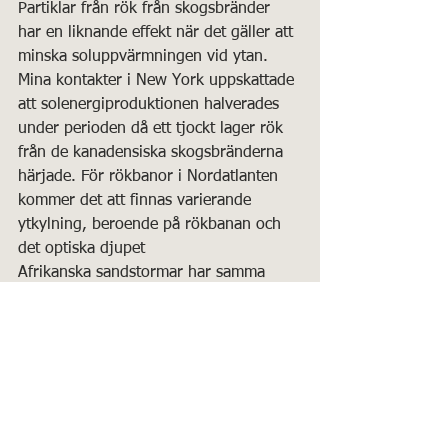
Partiklar från rök från skogsbränder 
har en liknande effekt när det gäller att 
minska soluppvärmningen vid ytan. 
Mina kontakter i New York uppskattade 
att solenergiproduktionen halverades 
under perioden då ett tjockt lager rök 
från de kanadensiska skogsbränderna 
härjade. För rökbanor i Nordatlanten 
kommer det att finnas varierande 
ytkylning, beroende på rökbanan och 
det optiska djupet
Afrikanska sandstormar har samma 
effekt när det gäller att reflektera 
solstrålning och därmed kyla ytan. 
Sandstormar har hittills varit onormalt 
svaga (från Michael Lowry):
Sahara, Hunga-Tonga och 
skogsbränder