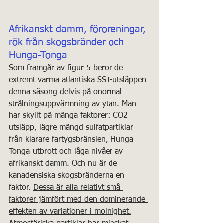
Afrikanskt damm, föroreningar, 
rök från skogsbränder och 
Hunga-Tonga
Som framgår av figur 5 beror de 
extremt varma atlantiska SST-utsläppen 
denna säsong delvis på onormal 
strålningsuppvärmning av ytan. Man 
har skyllt på många faktorer: CO2-
utsläpp, lägre mängd sulfatpartiklar 
från klarare fartygsbränslen, Hunga-
Tonga-utbrott och låga nivåer av 
afrikanskt damm. Och nu är de 
kanadensiska skogsbränderna en 
faktor. 
Dessa är alla relativt små 
faktorer jämfört med den dominerande 
effekten av variationer i molnighet.