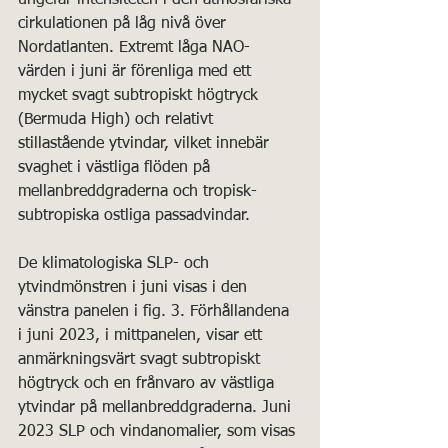
ungefär intensiteten i den atmosfäriska 
cirkulationen på låg nivå över 
Nordatlanten. Extremt låga NAO-
värden i juni är förenliga med ett 
mycket svagt subtropiskt högtryck 
(Bermuda High) och relativt 
stillastående ytvindar, vilket innebär 
svaghet i västliga flöden på 
mellanbreddgraderna och tropisk-
subtropiska ostliga passadvindar.
De klimatologiska SLP- och 
ytvindmönstren i juni visas i den 
vänstra panelen i fig. 3. Förhållandena 
i juni 2023, i mittpanelen, visar ett 
anmärkningsvärt svagt subtropiskt 
högtryck och en frånvaro av västliga 
ytvindar på mellanbreddgraderna. Juni 
2023 SLP och vindanomalier, som visas 