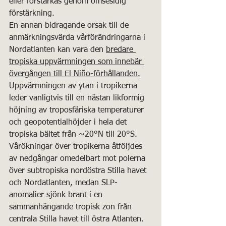
eller förstärkas genom ömsesidig 
förstärkning.
En annan bidragande orsak till de 
anmärkningsvärda vårförändringarna i 
Nordatlanten kan vara den 
bredare 
tropiska uppvärmningen som innebär 
övergången till El Niño-förhållanden.
Uppvärmningen av ytan i tropikerna 
leder vanligtvis till en nästan likformig 
höjning av troposfäriska temperaturer 
och geopotentialhöjder i hela det 
tropiska bältet från ~20°N till 20°S. 
Vårökningar över tropikerna åtföljdes 
av nedgångar omedelbart mot polerna 
över subtropiska nordöstra Stilla havet 
och Nordatlanten, medan SLP-
anomalier sjönk brant i en 
sammanhängande tropisk zon från 
centrala Stilla havet till östra Atlanten.