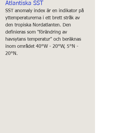
Atlantiska SST
SST anomaly index är en indikator på 
yttemperaturerna i ett brett stråk av 
den tropiska Nordatlanten. Den 
definieras som "förändring av 
havsytans temperatur" och beräknas 
inom området 40°W - 20°W, 5°N - 
20°N.