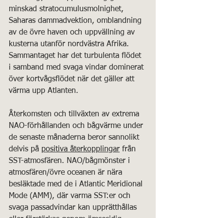
minskad stratocumulusmolnighet, 
Saharas dammadvektion, omblandning 
av de övre haven och uppvällning av 
kusterna utanför nordvästra Afrika. 
Sammantaget har det turbulenta flödet 
i samband med svaga vindar dominerat 
över kortvågsflödet när det gäller att 
värma upp Atlanten.
Återkomsten och tillväxten av extrema 
NAO-förhållanden och bågvärme under 
de senaste månaderna beror sannolikt 
delvis på 
positiva återkopplingar
 från 
SST-atmosfären. NAO/bågmönster i 
atmosfären/övre oceanen är nära 
besläktade med de i Atlantic Meridional 
Mode (AMM), där varma SST:er och 
svaga passadvindar kan upprätthållas 