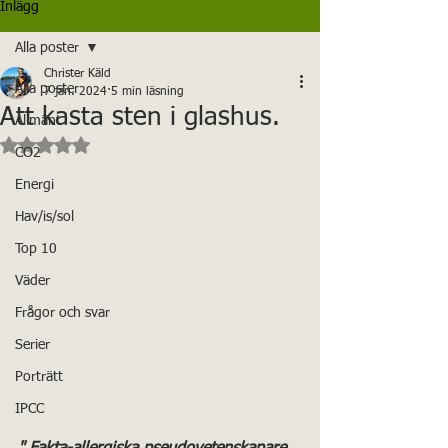
Inlägg
Alla poster
Christer Käld
Alla poster
7 jan. 2024
5 min läsning
Att kasta sten i glashus.
Allmänt
Betygsatt till NaN av 5 stjärnor.
CO2
Energi
Hav/is/sol
Top 10
Väder
Frågor och svar
Serier
Porträtt
IPCC