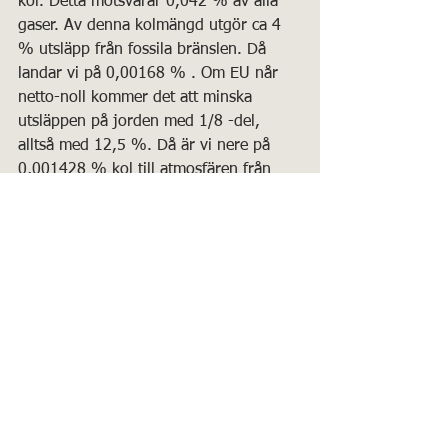
kol. Detta motsvarar 0,042 % av alla 
gaser. Av denna kolmängd utgör ca 4 
% utsläpp från fossila bränslen. Då 
landar vi på 0,00168 % . Om EU når 
netto-noll kommer det att minska 
utsläppen på jorden med 1/8 -del, 
alltså med 12,5 %. Då är vi nere på 
0,001428 % kol till atmosfären från 
våra egna utsläpp.
Vem tror att jorden skulle stanna på 
1,5 grader om man minskar kolflödet 
till atmosfären från 0,00168 % till 
0,00142 % ? Knappast får man med 
Kina, Indien, OPEC-länderna + övriga 
inom en nära framtid. Om man sedan 
lägger det i relation till att bara en 
förändring av molntäcket med 2 % kan 
förklara hela den globala 