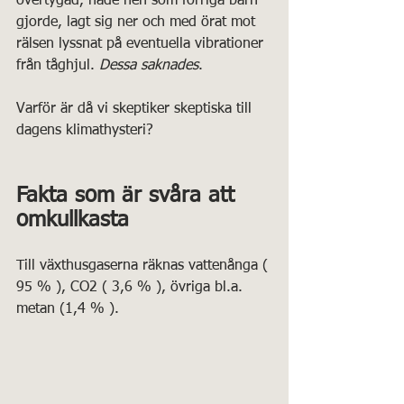
övertygad, hade hen som förriga barn 
gjorde, lagt sig ner och med örat mot 
rälsen lyssnat på eventuella vibrationer 
från tåghjul. 
Dessa saknades
.
Varför är då vi skeptiker skeptiska till 
dagens klimathysteri?
Fakta som är svåra att 
omkullkasta
Till växthusgaserna räknas vattenånga ( 
95 % ), CO2 ( 3,6 % ), övriga bl.a. 
metan (1,4 % ).