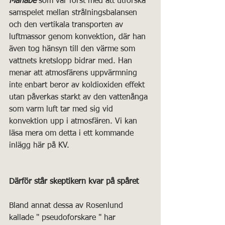
Manabe
 som var först med att utforska 
samspelet mellan strålningsbalansen 
och den vertikala transporten av 
luftmassor genom konvektion, där han 
även tog hänsyn till den värme som 
vattnets kretslopp bidrar med. Han 
menar att atmosfärens uppvärmning 
inte enbart beror av koldioxiden effekt 
utan påverkas starkt av den vattenånga 
som varm luft tar med sig vid 
konvektion upp i atmosfären. Vi kan 
läsa mera om detta i ett kommande 
inlägg här på KV.
Därför står skeptikern kvar på spåret
Bland annat dessa av Rosenlund 
kallade " pseudoforskare " har 