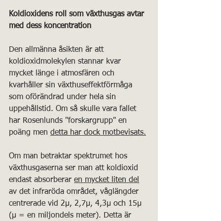
Koldioxidens roll som växthusgas avtar 
med dess koncentration
Den allmänna åsikten är att 
koldioxidmolekylen stannar kvar 
mycket länge i atmosfären och 
kvarhåller sin växthuseffektförmåga 
som oförändrad under hela sin 
uppehållstid. Om så skulle vara fallet 
har Rosenlunds "forskargrupp" en 
poäng men 
detta har dock motbevisats.
Om man betraktar spektrumet hos 
växthusgaserna ser man att koldioxid 
endast absorberar 
en mycket liten del
av det infraröda området, våglängder 
centrerade vid 2μ, 2,7μ, 4,3μ och 15μ 
(μ = en miljondels meter). Detta är 